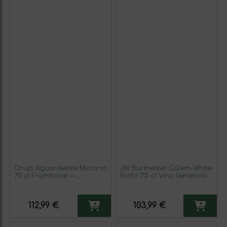
Orujo Aguardiente Morand
JW Burmester Cálem White
70 cl Framboise —
Porto 75 cl Vino Generoso
Frambuesa
Fortificado (Caja de 6
unidades)
112,99 €
103,99 €