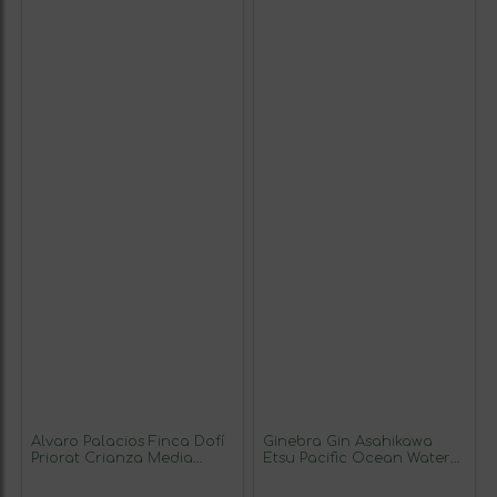
Álvaro Palacios Finca Dofí
Ginebra Gin Asahikawa
Priorat Crianza Media
Etsu Pacific Ocean Water
Botella 37 cl Vino Tinto
70 cl