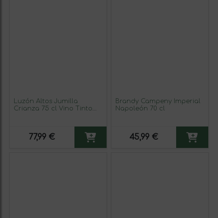
Luzón Altos Jumilla
Brandy Campeny Imperial
Crianza 75 cl Vino Tinto
Napoleón 70 cl
(Caja de 3 unidades)
77,99 €
45,99 €