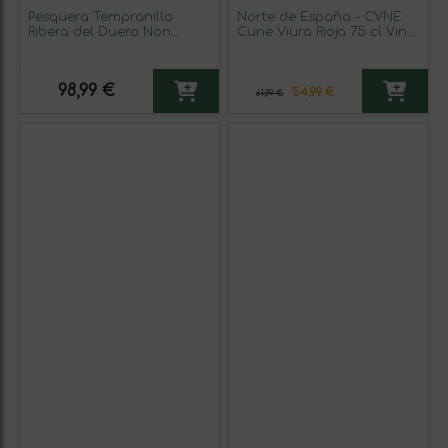
Pesquera Tempranillo
Norte de España - CVNE
Ribera del Duero Non
Cune Viura Rioja 75 cl Vino
Filtrato — Sin Filtrar
Blanco (Caja de 6
Crianza 75 cl Vino Tinto
unidades)
(Caja de 3 unidades)
98,99 €
54,99 €
61,99 €