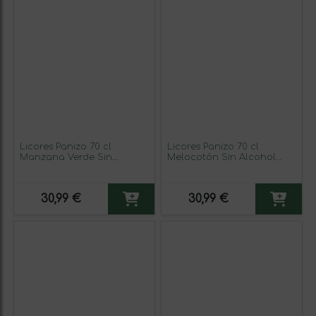
Licores Panizo 70 cl
Licores Panizo 70 cl
Manzana Verde Sin
Melocotón Sin Alcohol
Alcohol (Caja de 6
(Caja de 6 unidades)
unidades)
30,99 €
30,99 €