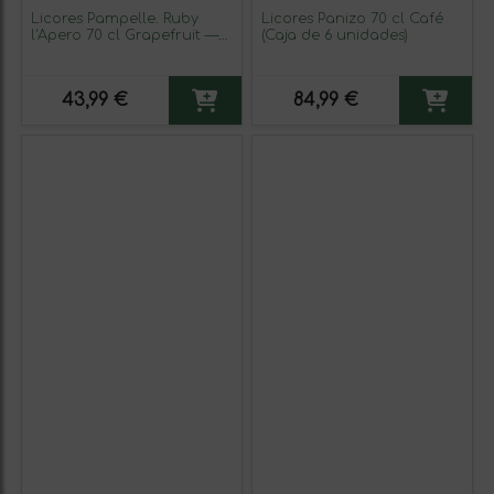
Licores Pampelle. Ruby
Licores Panizo 70 cl Café
l'Apero 70 cl Grapefruit —
(Caja de 6 unidades)
Pomelo
43,99 €
84,99 €