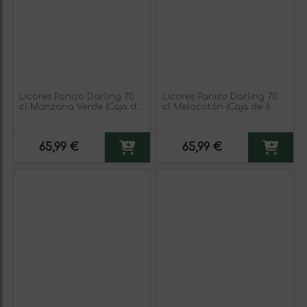
Licores Panizo Darling 70
Licores Panizo Darling 70
cl Manzana Verde (Caja de
cl Melocotón (Caja de 6
6 unidades)
unidades)
65,99 €
65,99 €