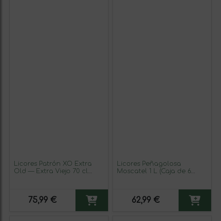
Licores Patrón XO Extra
Licores Peñagolosa
Old — Extra Viejo 70 cl
Moscatel 1 L (Caja de 6
Café, Tequila
unidades)
75,99 €
62,99 €