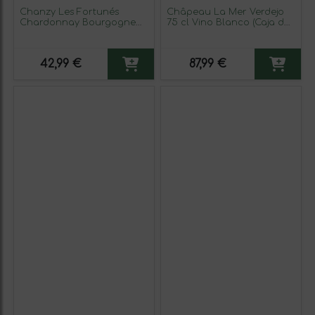
Chanzy Les Fortunés
Châpeau La Mer Verdejo
Chardonnay Bourgogne
75 cl Vino Blanco (Caja de
75 cl Vino Blanco
6 unidades)
42,99 €
87,99 €