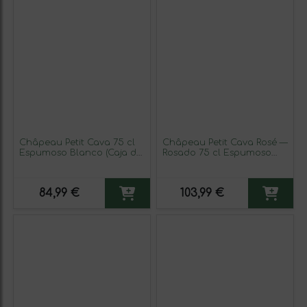
Châpeau Petit Cava 75 cl
Châpeau Petit Cava Rosé —
Espumoso Blanco (Caja de
Rosado 75 cl Espumoso
3 unidades)
Rosado (Caja de 3
unidades)
84,99 €
103,99 €