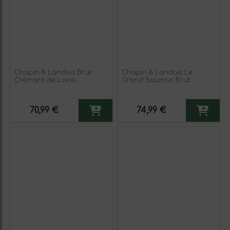
Chapin & Landais Brut
Chapin & Landais Le
Crémant de Loire
Grand Saumur Brut
Traditionnelle —
Saumur Traditionnelle —
Tradicional, Rosé — Rosado
Tradicional 75 cl
75 cl Espumoso Rosado
Espumoso Blanco (Caja de
70,99 €
74,99 €
(Caja de 3 unidades)
3 unidades)