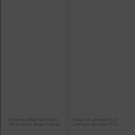
Châpeau Petit Garnacha
Chapin & Landais Brut
Tempranillo Rioja Crianza
Crémant de Loire 75 cl
75 cl Vino Tinto (Caja de 3
Espumoso Blanco (Caja de
unidades)
3 unidades)