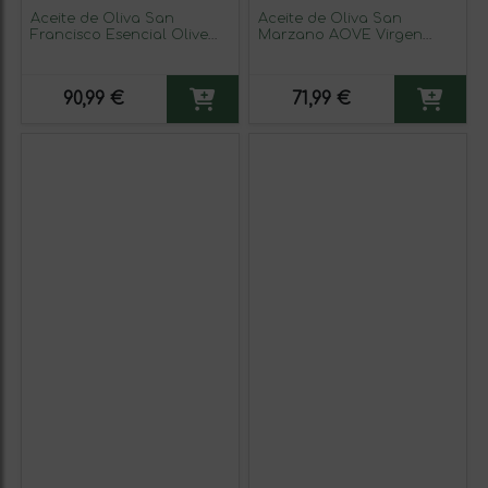
Aceite de Oliva San
Aceite de Oliva San
Francisco Esencial Olive
Marzano AOVE Virgen
Frantoio AOVE Virgen
Extra Botella Medium 50 cl
Extra Botella Medium 50 cl
(Caja de 3 unidades)
(Caja de 3 unidades)
90,99 €
71,99 €