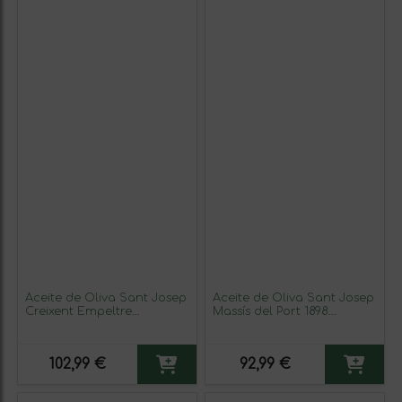
Aceite de Oliva Sant Josep
Aceite de Oliva Sant Josep
Creixent Empeltre
Massís del Port 1898
Catalunya AOVE Virgen
Arbequina Terra Alta
Extra Garrafa 2 L (Caja de 3
AOVE Virgen Extra Lata
unidades)
Especial 5 L
102,99 €
92,99 €