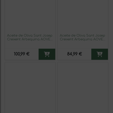
Aceite de Oliva Sant Josep
Aceite de Oliva Sant Josep
Creixent Arbequina AOVE
Creixent Arbequina AOVE
Virgen Extra Garrafa 2 L
Virgen Extra Garrafa 5 L
(Caja de 3 unidades)
100,99 €
84,99 €