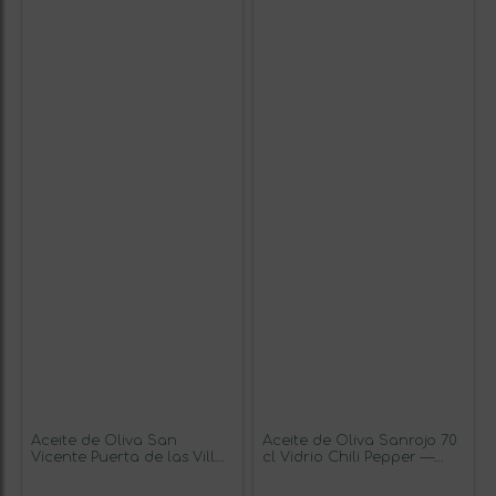
Aceite de Oliva San
Aceite de Oliva Sanrojo 70
Vicente Puerta de las Villas
cl Vidrio Chili Pepper —
Picual Cosecha Temprana,
Guindilla
AOVE Virgen Extra Botella