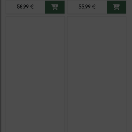
Medium 50 cl Vidrio (Caja
58,99 €
55,99 €
de 3 unidades)