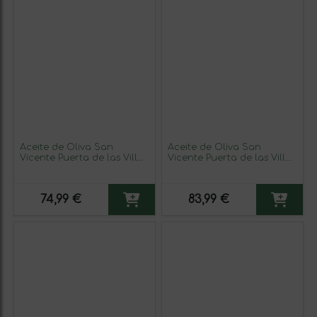
Aceite de Oliva San
Aceite de Oliva San
Vicente Puerta de las Villas
Vicente Puerta de las Villas
Gourmet Picual Sierra de
Picual Cosecha Temprana,
Cazorla AOVE Virgen Extra
AOVE Virgen Extra Bag in
Botella Medium 50 cl (Caja
Box 2,5 L
74,99 €
83,99 €
de 3 unidades)