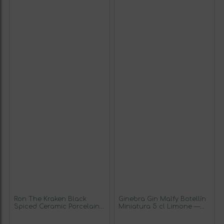
Ron The Kraken Black
Ginebra Gin Malfy Botellín
Spiced Ceramic Porcelain
Miniatura 5 cl Limone —
— Porcelana Cerámica 70
Limón (Caja de 6 unidades)
cl