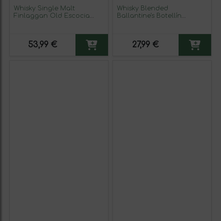
Whisky Single Malt
Whisky Blended
Finlaggan Old Escocia
Ballantine's Botellín
Reserva 70 cl
Miniatura 5 cl (Caja de 6
unidades)
53,99 €
27,99 €