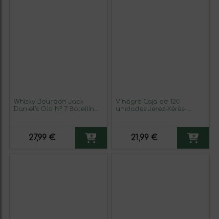
Whisky Bourbon Jack
Vinagre Caja de 120
Daniel's Old Nº 7 Botellín
unidades Jerez-Xérès-
Miniatura 5 cl (Caja de 6
Sherry Monodosis 1 cl
unidades)
27,99 €
21,99 €