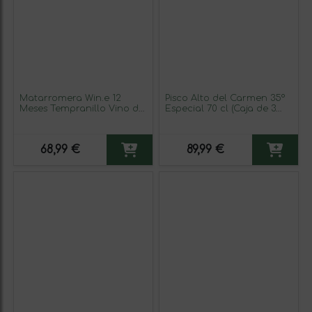
Matarromera Win.e 12
Pisco Alto del Carmen 35º
Meses Tempranillo Vino de
Especial 70 cl (Caja de 3
la Tierra de Castilla y León
unidades)
Joven 75 cl Sin Alcohol
Vino Tinto (Caja de 3
68,99 €
89,99 €
unidades)