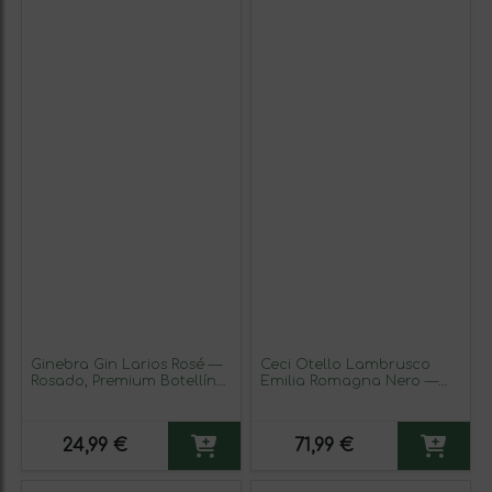
Ginebra Gin Larios Rosé —
Ceci Otello Lambrusco
Rosado, Premium Botellín
Emilia Romagna Nero —
Miniatura 5 cl Fresa (Caja
Negro 75 cl Vino Tinto
de 6 unidades)
(Caja de 3 unidades)
24,99 €
71,99 €