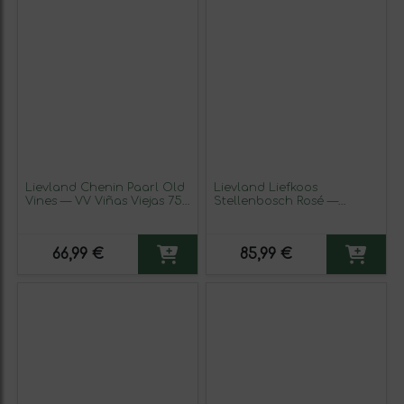
Lievland Chenin Paarl Old
Lievland Liefkoos
Vines — VV Viñas Viejas 75
Stellenbosch Rosé —
cl Vino Rosado (Caja de 3
Rosado 75 cl Vino Rosado
unidades)
(Caja de 3 unidades)
66,99 €
85,99 €