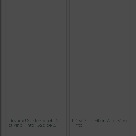
Lievland Stellenbosch 75
L'If Saint-Émilion 75 cl Vino
cl Vino Tinto (Caja de 3
Tinto
unidades)