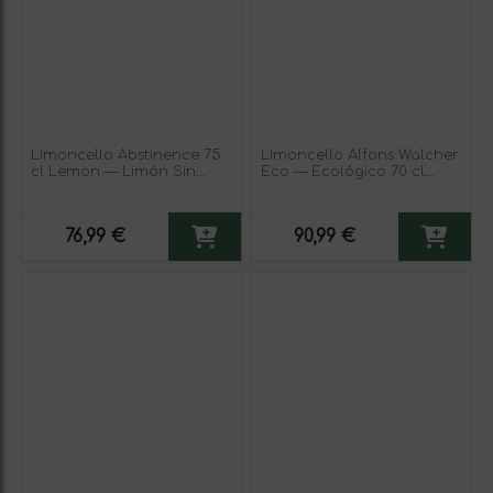
Limoncello Abstinence 75
Limoncello Alfons Walcher
cl Lemon — Limón Sin
Eco — Ecológico 70 cl
Alcohol (Caja de 3
(Caja de 3 unidades)
unidades)
76,99 €
90,99 €