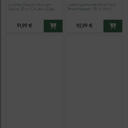
Licores Zwack Unicum
Lieblingsmarke Pinot Gris
Szilva 70 cl Ciruela (Caja
Rheinhessen 75 cl Vino
de 3 unidades)
Blanco (Caja de 6
unidades)
91,99 €
92,99 €