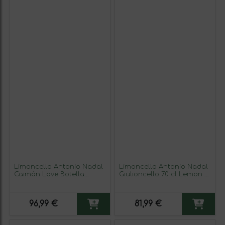
Limoncello Antonio Nadal
Limoncello Antonio Nadal
Caimán Love Botella
Giulioncello 70 cl Lemon —
Especial 3 L (Caja de 3
Limón (Caja de 3 unidades)
unidades)
96,99 €
81,99 €