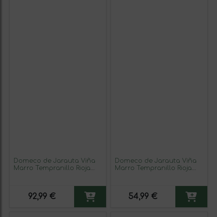
Domeco de Jarauta Viña
Domeco de Jarauta Viña
Marro Tempranillo Rioja
Marro Tempranillo Rioja
Crianza 75 cl Vino Tinto
Joven 75 cl Vino Tinto
(Caja de 6 unidades)
(Caja de 6 unidades)
92,99 €
54,99 €