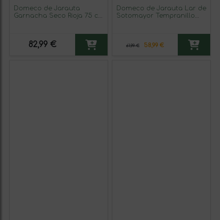
Domeco de Jarauta
Domeco de Jarauta Lar de
Garnacha Seco Rioja 75 cl
Sotomayor Tempranillo
Vegano Vino Tinto (Caja de
Rioja Joven 75 cl Vino Tinto
3 unidades)
(Caja de 6 unidades)
82,99 €
58,99 €
61,99 €