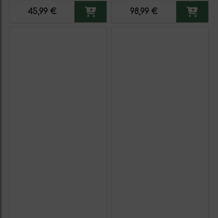
unidades)
45,99 €
98,99 €