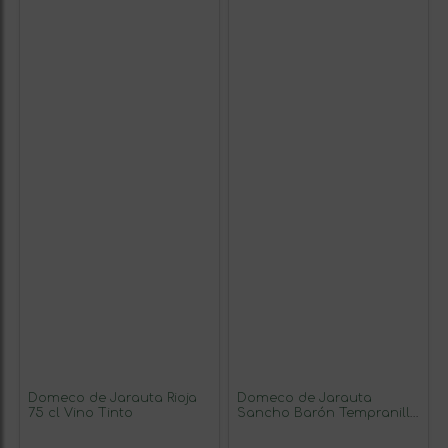
Domeco de Jarauta Rioja
Domeco de Jarauta
75 cl Vino Tinto
Sancho Barón Tempranillo
Seco Rioja 75 cl Vegano
Vino Tinto (Caja de 6