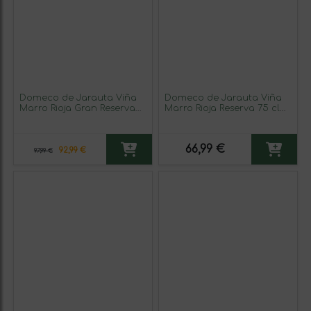
Domeco de Jarauta Viña
Domeco de Jarauta Viña
Marro Rioja Gran Reserva
Marro Rioja Reserva 75 cl
75 cl Vino Tinto (Caja de 3
Vino Tinto (Caja de 3
unidades)
unidades)
66,99 €
92,99 €
97,99 €