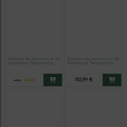
Domeco de Jarauta Lar de
Domeco de Jarauta Lar de
Sotomayor Tempranillo
Sotomayor Tempranillo
Rioja Reserva 75 cl Vino
Seco Rioja Eco —
Tinto (Caja de 3 unidades)
Ecológico 75 cl Vegano
Vino Tinto (Caja de 6
102,99 €
unidades)
66,99 €
69,99 €