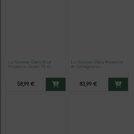
La Gioiosa Glera Brut
La Gioiosa Glera Prosecco
Prosecco Joven 75 cl
di Conegliano-
Espumoso Blanco (Caja de
Valdobbiadene Superiore
3 unidades)
— Superior 75 cl
Espumoso Rosado (Caja de
58,99 €
83,99 €
3 unidades)