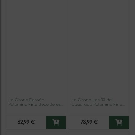
La Gitana Faraón
La Gitana Las 30 del
Palomino Fino Seco Jerez-
Cuadrado Palomino Fino
Xérès-Sherry Oloroso 75 cl
Crianza 75 cl Vino Blanco
Vino Generoso Fortificado
(Caja de 3 unidades)
(Caja de 3 unidades)
62,99 €
73,99 €