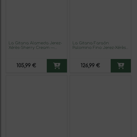
La Gitana Alameda Jerez-
La Gitana Faraón
Xérès-Sherry Cream —
Palomino Fino Jerez-Xérès-
Crema 75 cl Vino Generoso
Sherry Oloroso VORS Very
Fortificado (Caja de 6
Old Rare Sherry — Muy
unidades)
Viejo y Exclusivo 30 Años
105,99 €
126,99 €
Botella Medium 50 cl Vino
Generoso Fortificado