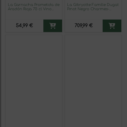
La Garnacha Prometida de
La Gibryotte Famille Dugat
Aradón Rioja 75 cl Vino
Pinot Negro Charmes-
Tinto
Chambertin Grand Cru 75
cl Vino Tinto
54,99 €
709,99 €