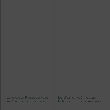
La Gioiosa Prosecco Rosé
La Gitana 1986 Hidalgo
— Rosado 75 cl Espumoso
Palomino Fino Jerez-Xérès-
Rosado (Caja de 3
Sherry Oloroso Botella
unidades)
Medium 50 cl Vino