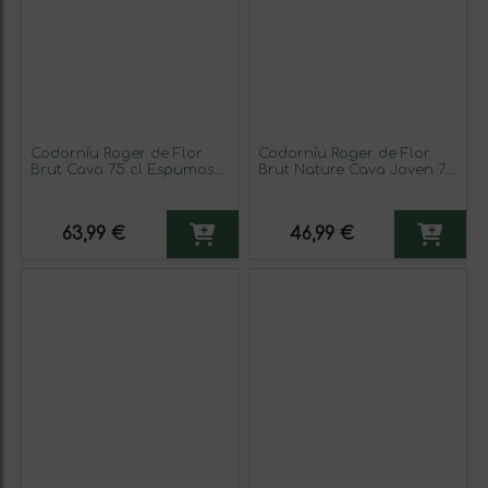
Codorníu Roger de Flor
Codorníu Roger de Flor
Brut Cava 75 cl Espumoso
Brut Nature Cava Joven 75
Blanco (Caja de 6
cl Espumoso Blanco (Caja
unidades)
de 6 unidades)
63,99 €
46,99 €