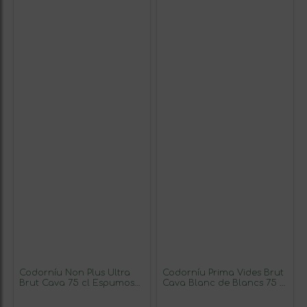
Codorníu Non Plus Ultra
Codorníu Prima Vides Brut
Brut Cava 75 cl Espumoso
Cava Blanc de Blancs 75 cl
Blanco (Caja de 3
Espumoso Blanco (Caja de
unidades)
6 unidades)