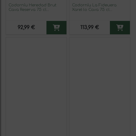
Codorníu Heredad Brut
Codorníu La Fideuera
Cava Reserva 75 cl
Xarel·lo Cava 75 cl
Espumoso Blanco (Caja de
Espumoso Blanco
3 unidades)
92,99 €
113,99 €