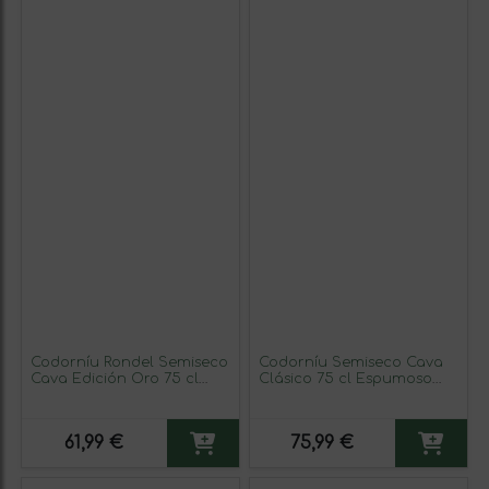
Codorníu Rondel Semiseco
Codorníu Semiseco Cava
Cava Edición Oro 75 cl
Clásico 75 cl Espumoso
Espumoso Blanco (Caja de
Blanco (Caja de 6
6 unidades)
unidades)
61,99 €
75,99 €