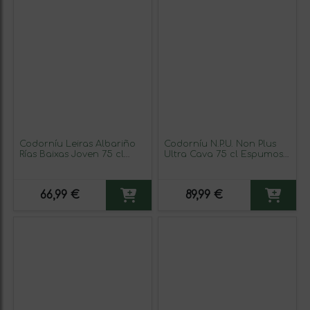
Codorníu Leiras Albariño
Codorníu N.P.U. Non Plus
Rías Baixas Joven 75 cl
Ultra Cava 75 cl Espumoso
Vino Blanco (Caja de 3
Blanco (Caja de 3
unidades)
unidades)
66,99 €
89,99 €