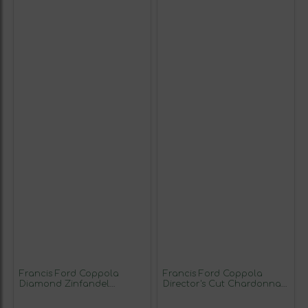
Francis Ford Coppola
Francis Ford Coppola
Diamond Zinfandel
Director's Cut Chardonnay
California Crianza 75 cl
California 75 cl Vino
Vino Tinto
Blanco