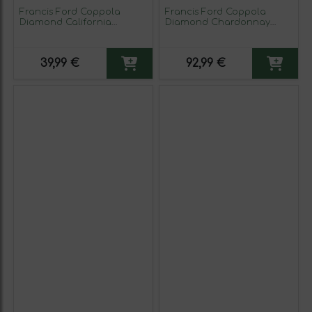
Francis Ford Coppola
Francis Ford Coppola
Diamond California
Diamond Chardonnay
Collection — Colección 75
California Crianza 75 cl
cl Vino Tinto
Vino Blanco (Caja de 3
unidades)
39,99 €
92,99 €