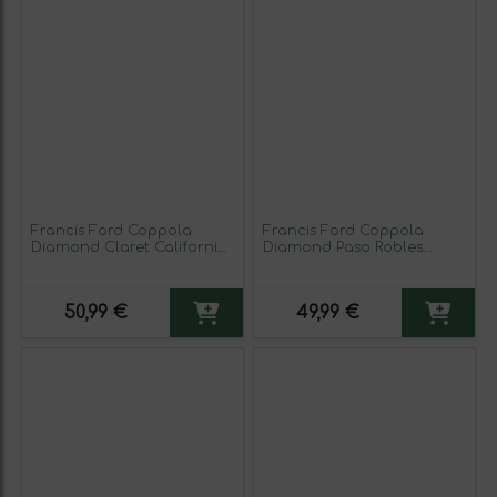
Francis Ford Coppola
Francis Ford Coppola
Diamond Claret California
Diamond Paso Robles
Crianza 75 cl Vino Tinto
California 75 cl Vino Tinto
50,99 €
49,99 €