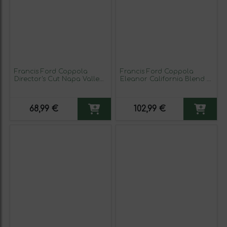
Francis Ford Coppola
Francis Ford Coppola
Director's Cut Napa Valley
Eleanor California Blend —
75 cl Vino Tinto
Mezcla 75 cl Vino Tinto
68,99 €
102,99 €