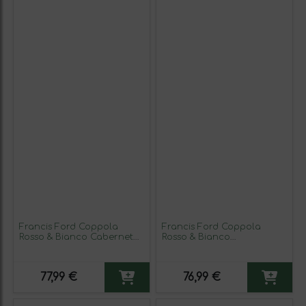
Francis Ford Coppola
Francis Ford Coppola
Rosso & Bianco Cabernet
Rosso & Bianco
Sauvignon California
Chardonnay California 75
Crianza 75 cl Vino Tinto
cl Vino Blanco (Caja de 3
(Caja de 3 unidades)
unidades)
77,99 €
76,99 €