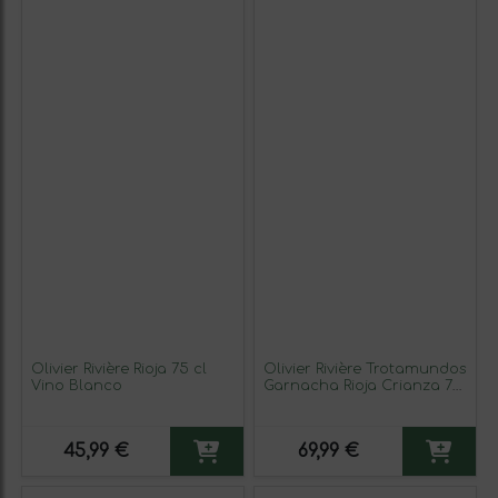
Olivier Rivière Rioja 75 cl
Olivier Rivière Trotamundos
Vino Blanco
Garnacha Rioja Crianza 75
cl Vino Blanco
45,99 €
69,99 €