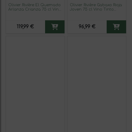
Olivier Rivière El Quemado
Olivier Rivière Gabaxo Rioja
Arlanza Crianza 75 cl Vino
Joven 75 cl Vino Tinto
Tinto
(Caja de 3 unidades)
119,99 €
96,99 €