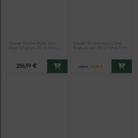
Olivier Rivière Pozo Alto
Olivier Rivière Rayos Uva
Rioja Crianza 75 cl Vino
Rioja Joven 75 cl Vino Tinto
Tinto
(Caja de 3 unidades)
206,99 €
64,99 €
72,99 €