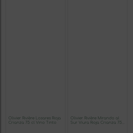
Olivier Rivière Losares Rioja
Olivier Rivière Mirando al
Crianza 75 cl Vino Tinto
Sur Viura Rioja Crianza 75
cl Vino Blanco