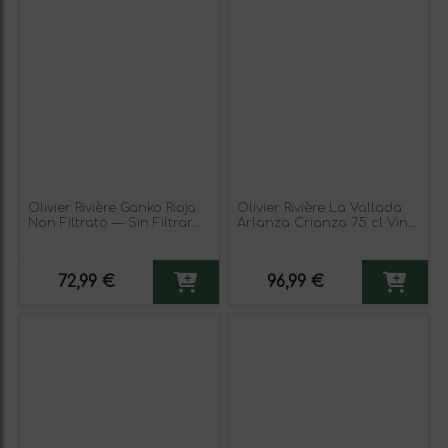
Olivier Rivière Ganko Rioja
Olivier Rivière La Vallada
Non Filtrato — Sin Filtrar
Arlanza Crianza 75 cl Vino
Crianza 75 cl Vino Tinto
Tinto
72,99 €
96,99 €