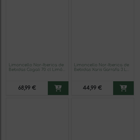
Limoncello Nor-Iberica de
Limoncello Nor-Iberica de
Bebidas Cogali 70 cl Limón
Bebidas Xaris Garrafa 3 L
(Caja de 6 unidades)
Limón
68,99 €
44,99 €