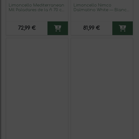
Limoncello Mediterranean
Limoncello Nimco
Mil Paladares de la ñ 70 cl
Dalmatino White — Blanco
Limón (Caja de 3 unidades)
70 cl (Caja de 3 unidades)
72,99 €
81,99 €