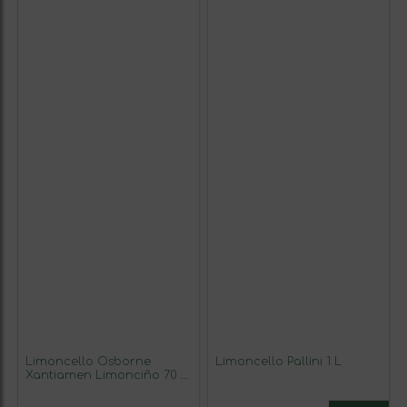
Limoncello Osborne
Limoncello Pallini 1 L
Xantiamen Limonciño 70 cl
(Caja de 3 unidades)