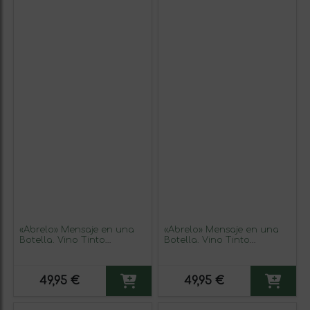
«Ábrelo» Mensaje en una
«Ábrelo» Mensaje en una
Botella. Vino Tinto
Botella. Vino Tinto
Premium Reserva MBS
Premium Reserva MBS
Martín Berasategui System.
Martín Berasategui System.
Etiqueta Azul
Etiqueta Blanca
49,95 €
49,95 €