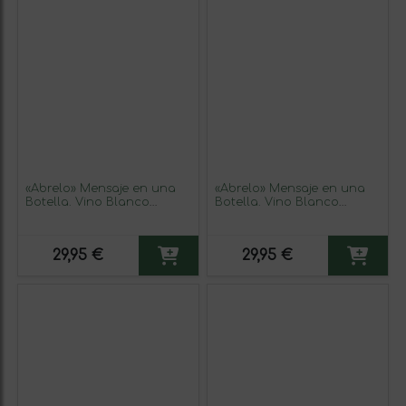
«Ábrelo» Mensaje en una
«Ábrelo» Mensaje en una
Botella. Vino Blanco
Botella. Vino Blanco
Premium Verdejo. Etiqueta
Premium Verdejo. Etiqueta
Azul
Blanca
29,95 €
29,95 €