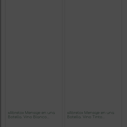
«Ábrelo» Mensaje en una
«Ábrelo» Mensaje en una
Botella. Vino Blanco
Botella. Vino Tinto
Premium Verdejo. Etiqueta
Premium Reserva MBE.
Roja
Etiqueta Azul