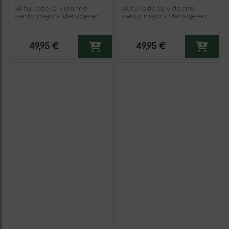
«A tu lado la vida me
«A tu lado la vida me
sienta mejor» Mensaje en
sienta mejor» Mensaje en
una Botella. Vino Tinto
una Botella. Vino Tinto
Premium Reserva MBS
Premium Reserva MBS
Martín Berasategui System.
Martín Berasategui System.
49,95 €
49,95 €
Etiqueta Blanca
Etiqueta Roja