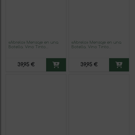
«Ábrelo» Mensaje en una
«Ábrelo» Mensaje en una
Botella. Vino Tinto
Botella. Vino Tinto
Premium Reserva MBE.
Premium Reserva MBE.
Etiqueta Blanca
Etiqueta Roja
39,95 €
39,95 €