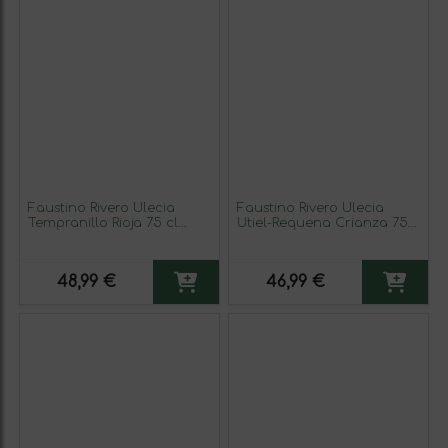
Faustino Rivero Ulecia
Faustino Rivero Ulecia
Tempranillo Rioja 75 cl
Utiel-Requena Crianza 75
Vino Tinto (Caja de 6
cl Vino Tinto (Caja de 6
unidades)
unidades)
48,99 €
46,99 €