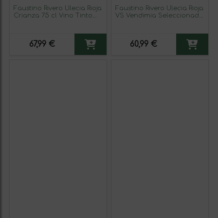
Faustino Rivero Ulecia Rioja
Faustino Rivero Ulecia Rioja
Crianza 75 cl Vino Tinto
VS Vendimia Seleccionada
(Caja de 6 unidades)
75 cl Vino Tinto (Caja de 6
unidades)
67,99 €
60,99 €