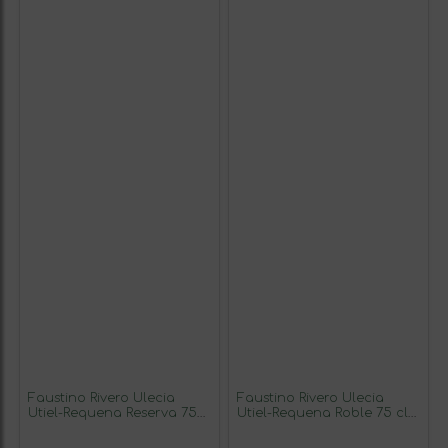
Faustino Rivero Ulecia
Faustino Rivero Ulecia
Utiel-Requena Reserva 75
Utiel-Requena Roble 75 cl
cl Vino Tinto (Caja de 6
Vino Tinto (Caja de 6
unidades)
unidades)