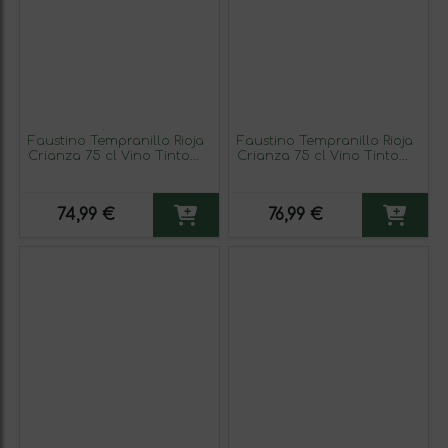
Faustino Tempranillo Rioja
Faustino Tempranillo Rioja
Crianza 75 cl Vino Tinto
Crianza 75 cl Vino Tinto
(Caja de 6 unidades)
(Caja de 6 unidades)
74,99 €
76,99 €