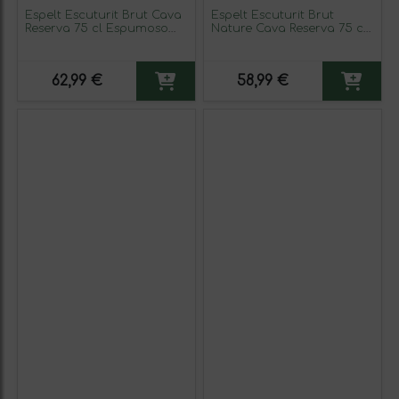
Espelt Escuturit Brut Cava
Espelt Escuturit Brut
Reserva 75 cl Espumoso
Nature Cava Reserva 75 cl
Blanco (Caja de 3
Espumoso Blanco (Caja de
unidades)
3 unidades)
62,99 €
58,99 €