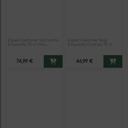
Espelt Lledoner Garnacha
Espelt Lledoner Roig
Empordà 75 cl Vino
Empordà Crianza 75 cl
Rosado (Caja de 6
Vino Blanco
unidades)
74,99 €
46,99 €