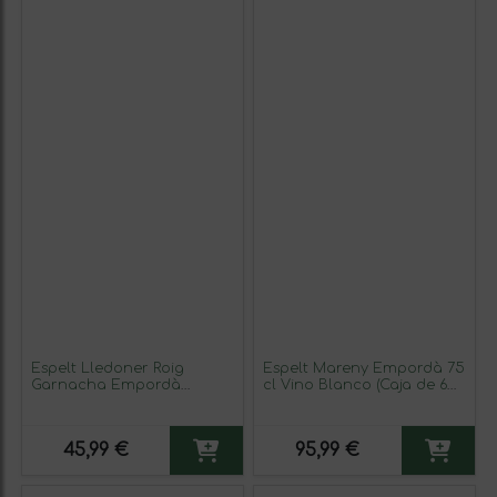
Espelt Lledoner Roig
Espelt Mareny Empordà 75
Garnacha Empordà
cl Vino Blanco (Caja de 6
Crianza 75 cl Vino Blanco
unidades)
45,99 €
95,99 €