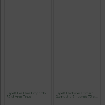
Espelt Les Elies Empordà
Espelt Lledoner Efímera
75 cl Vino Tinto
Garnacha Empordà 75 cl
Vino Tinto (Caja de 6
unidades)