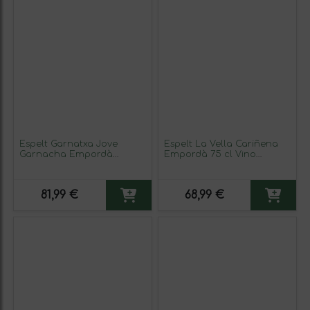
Espelt Garnatxa Jove
Espelt La Vella Cariñena
Garnacha Empordà
Empordà 75 cl Vino
Botella Medium 50 cl Vino
Blanco
Dulce (Caja de 6 unidades)
81,99 €
68,99 €