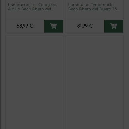
Lambuena Las Conejeras
Lambuena Tempranillo
Albillo Seco Ribera del
Seco Ribera del Duero 75
Duero Vino de Finca 75 cl
cl Vino Rosado (Caja de 3
Vino Blanco
unidades)
58,99 €
81,99 €