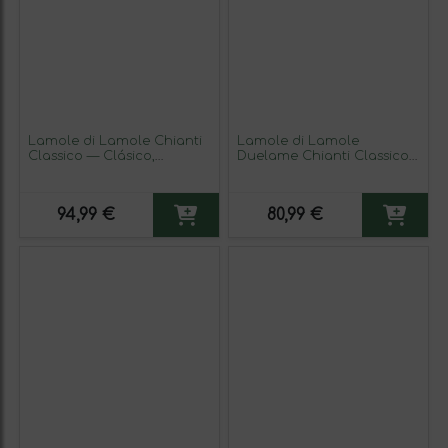
Lamole di Lamole Chianti
Lamole di Lamole
Classico — Clásico,
Duelame Chianti Classico
Selezione — Selección 75
— Clásico Reserva 75 cl
cl Vino Tinto (Caja de 3
Vino Tinto
unidades)
94,99 €
80,99 €