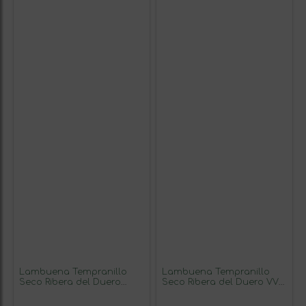
Lambuena Tempranillo
Lambuena Tempranillo
Seco Ribera del Duero
Seco Ribera del Duero VV
Roble 75 cl Vino Tinto (Caja
Viñas Viejas 75 cl Vino
de 3 unidades)
Tinto