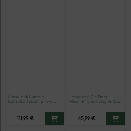
Lamole di Lamole
Lamotte & Cie Pinot
Lam'Oro Toscana 75 cl
Meunier Champagne Rosé
Vino Tinto
— Rosado 75 cl Espumoso
Rosado
111,99 €
45,99 €