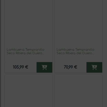
Lambuena Tempranillo
Lambuena Tempranillo
Seco Ribera del Duero
Seco Ribera del Duero
Crianza 75 cl Vino Tinto
Reserva 75 cl Vino Tinto
(Caja de 3 unidades)
105,99 €
70,99 €