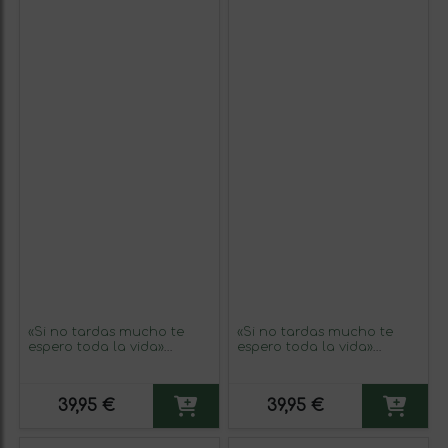
«Si no tardas mucho te
«Si no tardas mucho te
espero toda la vida»
espero toda la vida»
Mensaje en una Botella.
Mensaje en una Botella.
Vino Tinto Premium
Vino Tinto Premium
Reserva MBE. Etiqueta Azul
Reserva MBE. Etiqueta
39,95 €
39,95 €
Blanca