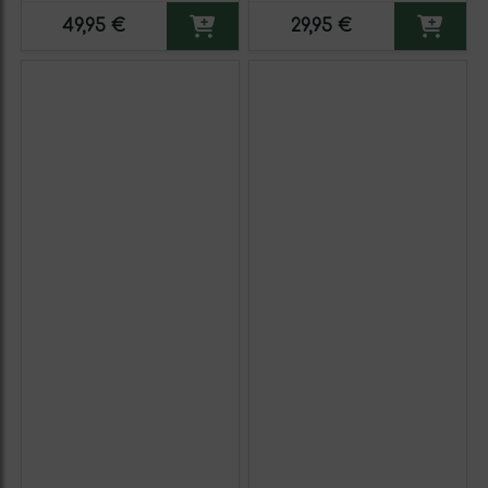
Martín Berasategui System.
Verdejo. Etiqueta Azul
49,95 €
29,95 €
Etiqueta Roja