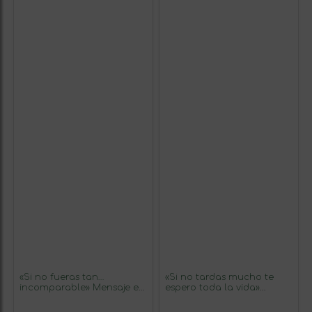
«Si no fueras tan…
«Si no tardas mucho te
incomparable» Mensaje en
espero toda la vida»
una Botella. Vino Tinto
Mensaje en una Botella.
Premium Reserva MBS
Vino Blanco Premium