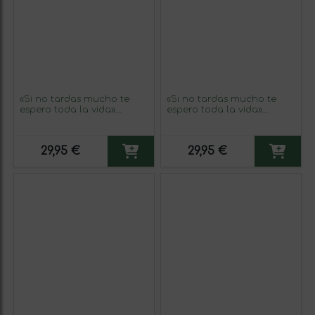
«Si no tardas mucho te
«Si no tardas mucho te
espero toda la vida»
espero toda la vida»
Mensaje en una Botella.
Mensaje en una Botella.
Vino Blanco Premium
Vino Blanco Premium
Verdejo. Etiqueta Blanca
Verdejo. Etiqueta Roja
29,95 €
29,95 €