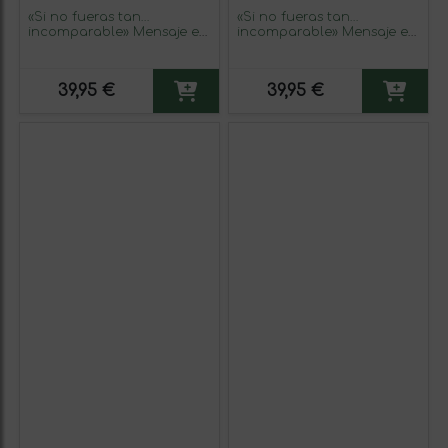
«Si no fueras tan…
«Si no fueras tan…
incomparable» Mensaje en
incomparable» Mensaje en
una Botella. Vino Tinto
una Botella. Vino Tinto
Premium Reserva MBE.
Premium Reserva MBE.
Etiqueta Blanca
Etiqueta Roja
39,95 €
39,95 €