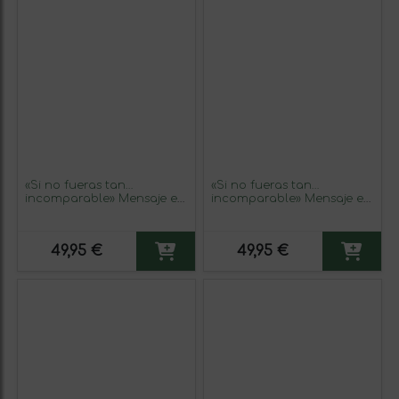
«Si no fueras tan…
«Si no fueras tan…
incomparable» Mensaje en
incomparable» Mensaje en
una Botella. Vino Tinto
una Botella. Vino Tinto
Premium Reserva MBS
Premium Reserva MBS
Martín Berasategui System.
Martín Berasategui System.
49,95 €
49,95 €
Etiqueta Azul
Etiqueta Blanca