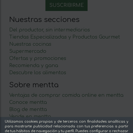
Nuestras secciones
Del productor, sin intermediarios
Tiendas Especializadas y Productos Gourmet
Nuestras cocinas
Supermercado
Ofertas y promociones
Recomienda y gana
Descubre los alimentos
Sobre mentta
Ventajas de comprar comida online en mentta
Conoce mentta
Blog de mentta
Vende en mentta
Utilizamos cookies propias y de terceros con finalidades analíticas y
Fidelización
para mostrarte publicidad relacionada con tus preferencias a partir
Preguntas frecuentes
de tus hábitos de navegación y tu perfil. Puedes configurar o rechazar