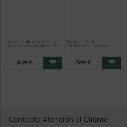
Alvear 3 Miradas Montilla-
Badgers Creek.
Moriles Vino de Village 75
Chardonnay Semillon
cl Vino Generoso
Crianza 75 cl Vino Blanco
Fortificado (Caja de 6
(Caja de 6 unidades)
unidades)
98,99 €
79,99 €
Contacta Atención al Cliente