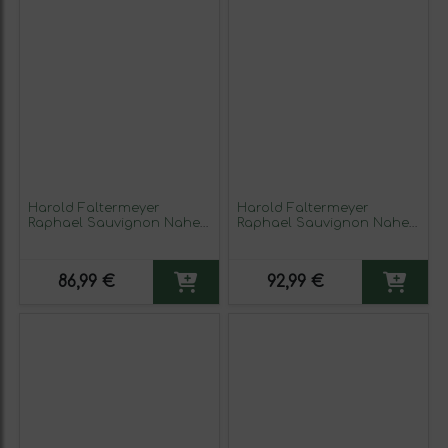
Harold Faltermeyer
Harold Faltermeyer
Raphael Sauvignon Nahe
Raphael Sauvignon Nahe
Gold — Edición Oro Botella
Silver — Edición Plata 75 cl
Magnum 1,5 L Vino Blanco
Vino Blanco (Caja de 3
unidades)
86,99 €
92,99 €