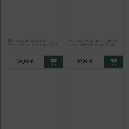
Harvey's Jerez-Xérès-
Harvey's Medium — Semi
Sherry Palo Cortado VORS
Jerez-Xérès-Sherry 75 cl
Very Old Rare Sherry —
Vino Generoso Fortificado
Muy Viejo y Exclusivo
(Caja de 6 unidades)
Botella Medium 50 cl Vino
126,99 €
97,99 €
Generoso Fortificado