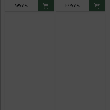
unidades)
Fortificado (Caja de 6
69,99 €
100,99 €
unidades)