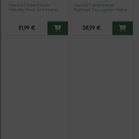
Harold Faltermeyer
Harold Faltermeyer
Melody Pinot Gris Nahe
Raphael Sauvignon Nahe
Botella Magnum 1,5 L Vino
Gold — Edición Oro 75 cl
Blanco
Vino Blanco
81,99 €
38,99 €