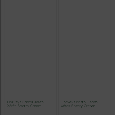
Harvey's Bristol Jerez-
Harvey's Bristol Jerez-
Xérès-Sherry Cream —
Xérès-Sherry Cream —
Crema 1 L Vino Generoso
Crema Botella Medium 50
Fortificado (Caja de 3
cl Vino Generoso