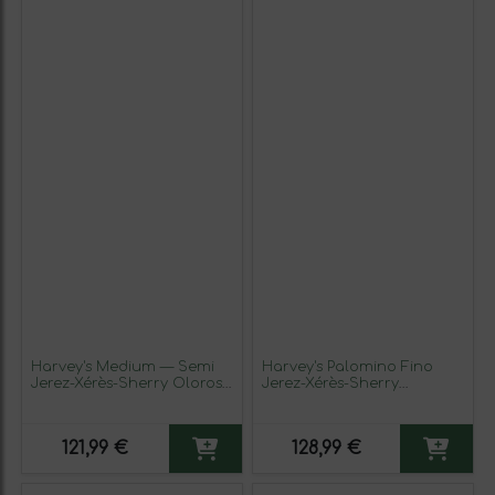
Harvey's Medium — Semi
Harvey's Palomino Fino
Jerez-Xérès-Sherry Oloroso
Jerez-Xérès-Sherry
VORS Very Old Rare Sherry
Amontillado VORS Very
— Muy Viejo y Exclusivo 30
Old Rare Sherry — Muy
Años Botella Medium 50 cl
Viejo y Exclusivo Botella
121,99 €
128,99 €
Vino Generoso Fortificado
Medium 50 cl Vino
Generoso Fortificado