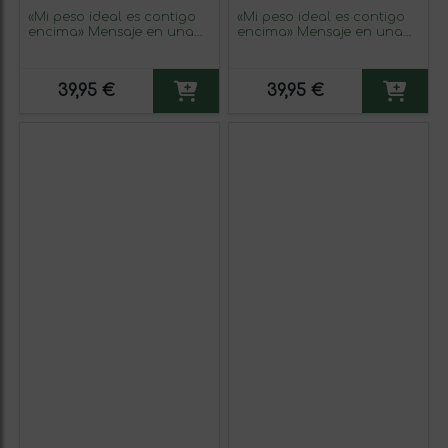
«Mi peso ideal es contigo
«Mi peso ideal es contigo
encima» Mensaje en una
encima» Mensaje en una
Botella. Vino Tinto
Botella. Vino Tinto
Premium Reserva MBE.
Premium Reserva MBE.
Etiqueta Blanca
Etiqueta Roja
39,95 €
39,95 €