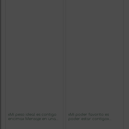
«Mi peso ideal es contigo
«Mi poder favorito es
encima» Mensaje en una
poder estar contigo»
Botella. Vino Tinto
Mensaje en una Botella.
Premium Reserva MBS
Vino Blanco Premium