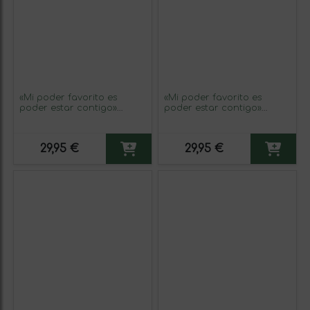
«Mi poder favorito es
«Mi poder favorito es
poder estar contigo»
poder estar contigo»
Mensaje en una Botella.
Mensaje en una Botella.
Vino Blanco Premium
Vino Blanco Premium
Verdejo. Etiqueta Blanca
Verdejo. Etiqueta Roja
29,95 €
29,95 €