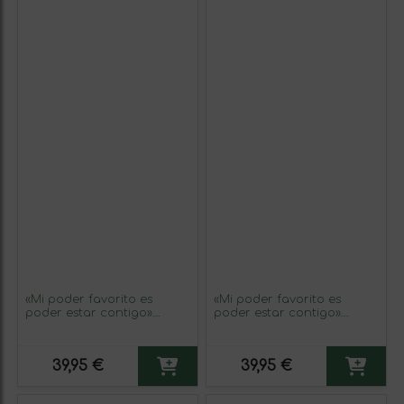
«Mi poder favorito es
«Mi poder favorito es
poder estar contigo»
poder estar contigo»
Mensaje en una Botella.
Mensaje en una Botella.
Vino Tinto Premium
Vino Tinto Premium
Reserva MBE. Etiqueta Azul
Reserva MBE. Etiqueta
39,95 €
39,95 €
Blanca