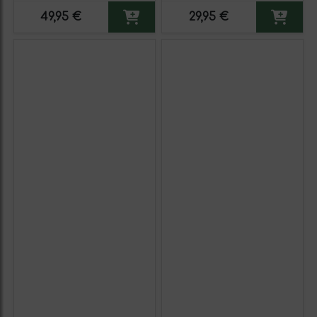
Martín Berasategui System.
Verdejo. Etiqueta Azul
49,95 €
29,95 €
Etiqueta Roja