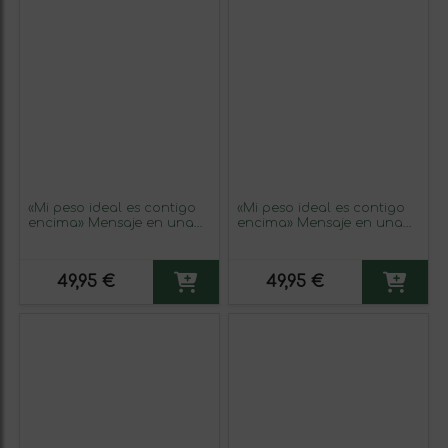
«Mi peso ideal es contigo
«Mi peso ideal es contigo
encima» Mensaje en una
encima» Mensaje en una
Botella. Vino Tinto
Botella. Vino Tinto
Premium Reserva MBS
Premium Reserva MBS
Martín Berasategui System.
Martín Berasategui System.
49,95 €
49,95 €
Etiqueta Azul
Etiqueta Blanca