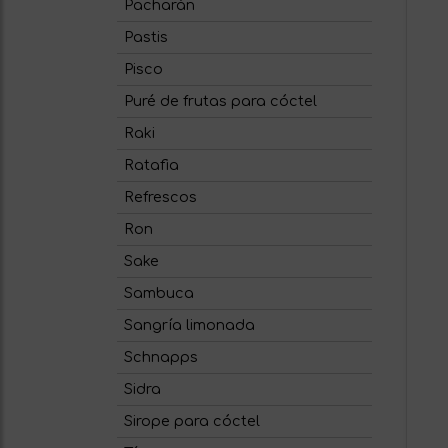
Pacharán
Pastis
Pisco
Puré de frutas para cóctel
Raki
Ratafia
Refrescos
Ron
Sake
Sambuca
Sangría limonada
Schnapps
Sidra
Sirope para cóctel