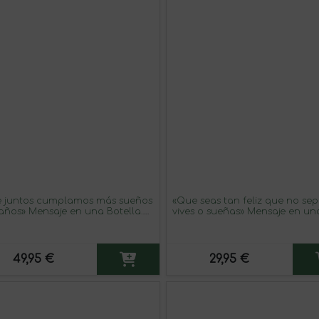
 juntos cumplamos más sueños
«Que seas tan feliz que no sep
años» Mensaje en una Botella.
vives o sueñas» Mensaje en un
 Tinto Premium Reserva MBS
Botella. Vino Blanco Premium
ín Berasategui System. Etiqueta
Verdejo. Etiqueta Azul
49,95 €
29,95 €