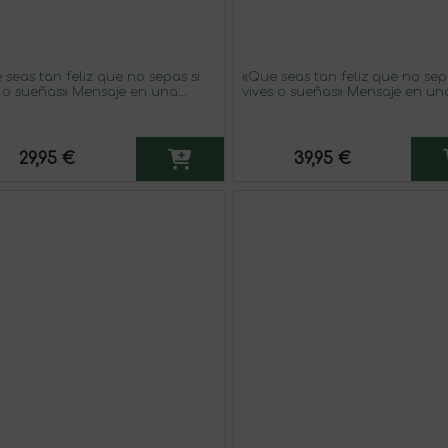
 seas tan feliz que no sepas si
«Que seas tan feliz que no sep
s o sueñas» Mensaje en una
vives o sueñas» Mensaje en un
lla. Vino Blanco Premium
Botella. Vino Tinto Premium R
jo. Etiqueta Roja
MBE. Etiqueta Azul
29,95 €
39,95 €