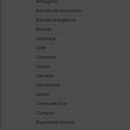
Armagnac
Bebida de chocolate
Bebida energética
Brandy
Cachaça
Café
Calvados
Cassis
Cerveza
Cóctel sour
Coñac
Crema de licor
Curaçao
Espumoso blanco