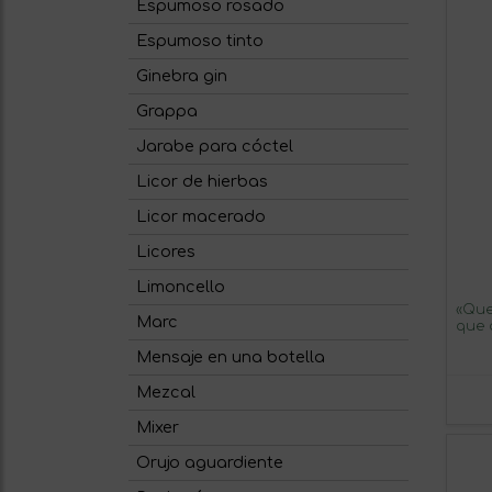
Espumoso rosado
Espumoso tinto
Ginebra gin
Grappa
Jarabe para cóctel
Licor de hierbas
Licor macerado
Licores
Limoncello
«Que
Marc
que 
Vino
Mensaje en una botella
Mart
Roja
Mezcal
Mixer
Orujo aguardiente