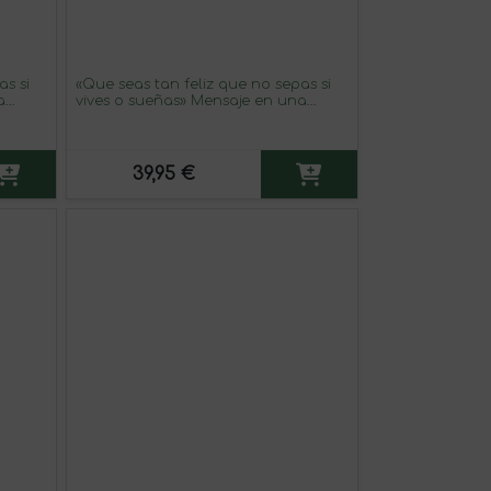
as si
«Que seas tan feliz que no sepas si
a
vives o sueñas» Mensaje en una
eserva
Botella. Vino Tinto Premium Reserva
MBE. Etiqueta Blanca
39,95 €