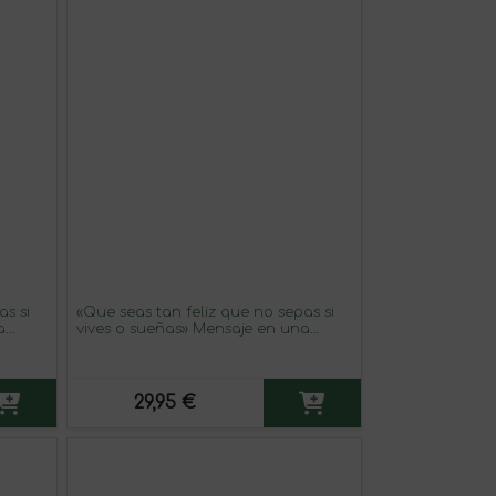
as si
«Que seas tan feliz que no sepas si
a
vives o sueñas» Mensaje en una
Botella. Vino Blanco Premium
Verdejo. Etiqueta Blanca
29,95 €