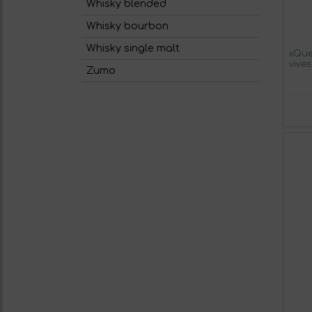
Whisky blended
Whisky bourbon
Whisky single malt
«Que
vive
Zumo
Bote
Verde