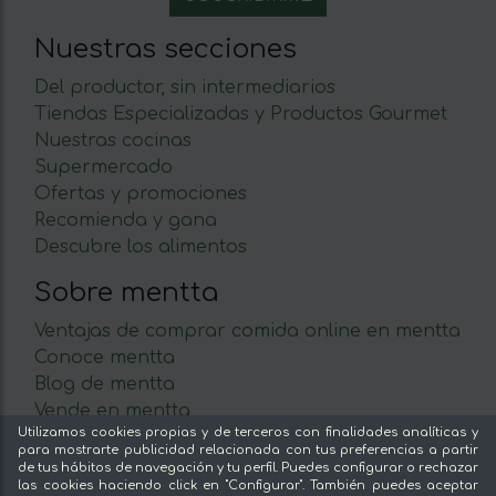
Nuestras secciones
Del productor, sin intermediarios
Tiendas Especializadas y Productos Gourmet
Nuestras cocinas
Supermercado
Ofertas y promociones
Recomienda y gana
Descubre los alimentos
Sobre mentta
Ventajas de comprar comida online en mentta
Conoce mentta
Blog de mentta
Vende en mentta
Utilizamos cookies propias y de terceros con finalidades analíticas y
Fidelización
para mostrarte publicidad relacionada con tus preferencias a partir
Preguntas frecuentes
de tus hábitos de navegación y tu perfil. Puedes configurar o rechazar
las cookies haciendo click en "Configurar". También puedes aceptar