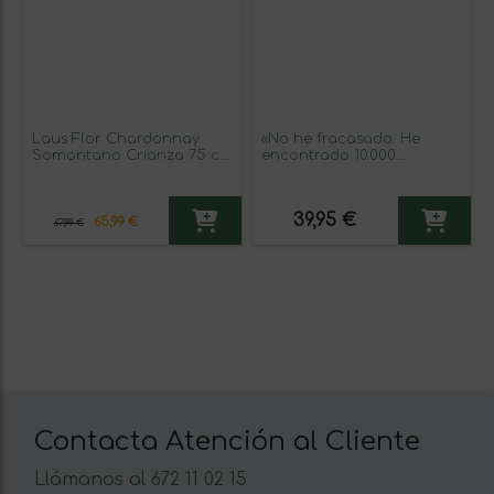
Laus Flor Chardonnay
«No he fracasado. He
Somontano Crianza 75 cl
encontrado 10.000
Vino Blanco (Caja de 6
maneras que no
unidades)
funcionan» Mensaje en
una Botella. Vino Tinto
39,95 €
Premium Reserva MBE.
65,99 €
67,99 €
Etiqueta Blanca
Contacta Atención al Cliente
Llámanos al 672 11 02 15