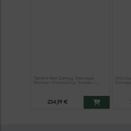
Tement Ried Zieregg Steilriegel
Vinícol
Morillon Chardonnay Trocken —
Conceja
Seco VDP Grosse Lage — Grand Cru
Valdepe
Botella Magnum 1,5 L Vino Blanco
(Caja de
234,99 €