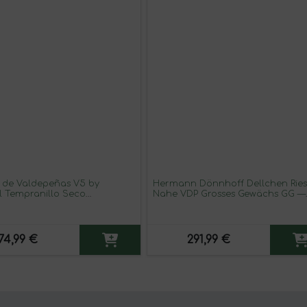
a de Valdepeñas V5 by
Hermann Dönnhoff Dellchen Ries
l Tempranillo Seco
Nahe VDP Grosses Gewächs GG —
ñas Barrica 75 cl Vino Tinto
Grand Cru Botella Magnum 1,5 L
 3 unidades)
Vino Blanco
74,99 €
291,99 €