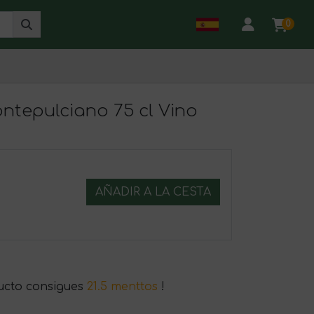
0
ontepulciano 75 cl Vino
AÑADIR A LA CESTA
ucto consigues
21.5 menttos
!