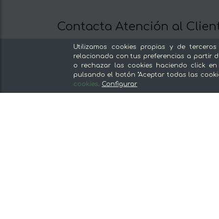
Contacta Atención al Clien
Llámanos al 672 11 02 15
Utilizamos cookies propias y de terceros
Escríbenos al Whatsapp
relacionada con tus preferencias a partir d
o rechazar las cookies haciendo click en
Escríbenos
pulsando el botón "Aceptar todas las cooki
De lunes a viernes de 8:30 a 14:00
cookies
.
Configurar
Nuestras secciones
Del productor, sin intermediarios
Tiendas Especializadas y Productos
Gourmet
Nuestras cocinas
Supermercado
Ofertas y promociones