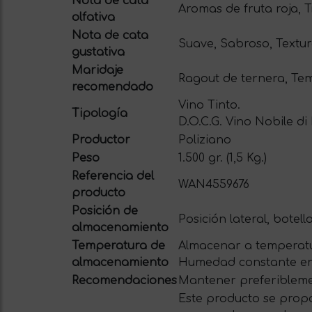
Nota de cata
Aromas de fruta roja, 
olfativa
Nota de cata
Suave, Sabroso, Textu
gustativa
Maridaje
Ragout de ternera, Tem
recomendado
Vino Tinto.
Tipología
D.O.C.G. Vino Nobile d
Productor
Poliziano
Peso
1.500 gr. (1,5 Kg.)
Referencia del
WAN4559676
producto
Posición de
Posición lateral, botell
almacenamiento
Temperatura de
Almacenar a temperatu
almacenamiento
Humedad constante en
Recomendaciones
Mantener preferiblemen
Este producto se propo