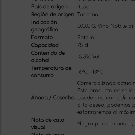
País de origen
Italia
Región de origen
Toscana
Indicación
D.O.C.G. Vino Nobile d
geográfica
Formato
Botella
Capacidad
75 cl
Contenido de
13.5% Vol
alcohol
Temperatura de
16ºC - 18ºC
consumo
Comercializada actualm
Este producto no se id
Añada / Cosecha
pueden no coincidir con
Si lo desea, podemos p
esforzaremos al máxim
Nota de cata
Negro picota madura, 
visual