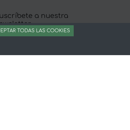
uscríbete a nuestra
ewsletter
EPTAR TODAS LAS COOKIES
llévate 5% de descuento en tu primera
ompra
egal
iso legal
rminos y condiciones
ago seguro
stion de cookies