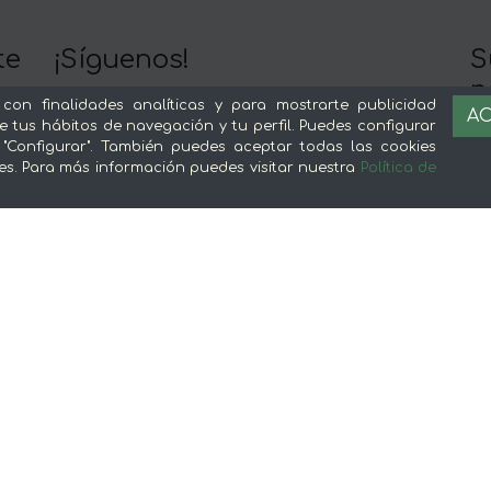
te
¡Síguenos!
S
n
 con finalidades analíticas y para mostrarte publicidad
AC
Y 
e tus hábitos de navegación y tu perfil. Puedes configurar
Nuestra app es mejor :)
 "Configurar". También puedes aceptar todas las cookies
c
es. Para más información puedes visitar nuestra
Política de
Sobre mentta
L
Ventajas de comprar comida online en
Av
mentta
Té
Conoce mentta
P
Blog de mentta
Ge
Vende en mentta
Fidelización