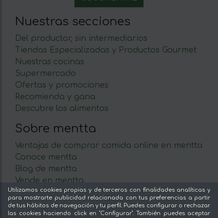
Nuestras secciones
Del productor, sin intermediarios
Tiendas Especializadas y Productos Gourmet
Nuestras cocinas
Supermercado
Ofertas y promociones
Recomienda y gana
Descubre los alimentos
Sobre mentta
Ventajas de comprar comida online en mentta
Conoce mentta
Blog de mentta
Vende en mentta
Utilizamos cookies propias y de terceros con finalidades analíticas y
Fidelización
para mostrarte publicidad relacionada con tus preferencias a partir
Preguntas frecuentes
de tus hábitos de navegación y tu perfil. Puedes configurar o rechazar
las cookies haciendo click en "Configurar". También puedes aceptar