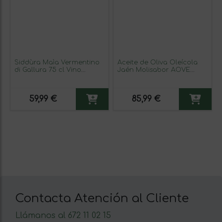
Siddùra Maìa Vermentino
Aceite de Oliva Oleícola
di Gallura 75 cl Vino
Jaén Molisabor AOVE
Blanco
Virgen Extra Botella
Medium 50 cl (Caja de 3
unidades)
59,99 €
85,99 €
Contacta Atención al Cliente
Llámanos al 672 11 02 15