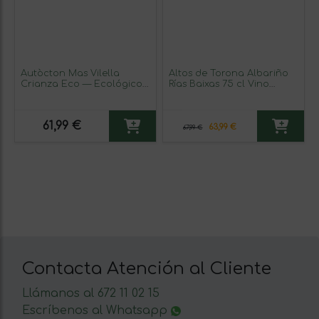
Autòcton Mas Vilella
Altos de Torona Albariño
Crianza Eco — Ecológico
Rías Baixas 75 cl Vino
75 cl Vino Tinto
Blanco (Caja de 3
unidades)
61,99 €
63,99 €
67,99 €
Contacta Atención al Cliente
Llámanos al 672 11 02 15
Escríbenos al Whatsapp