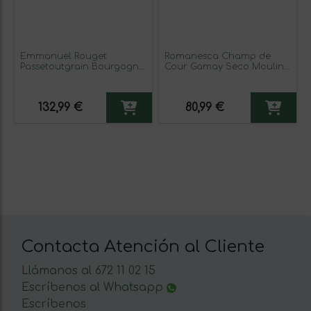
Emmanuel Rouget
Romanesca Champ de
Passetoutgrain Bourgogne
Cour Gamay Seco Moulin
75 cl Vino Tinto
à Vent Botella Magnum 1,5
L Vino Tinto
132,99 €
80,99 €
Contacta Atención al Cliente
Llámanos al 672 11 02 15
Escríbenos al Whatsapp
Escríbenos