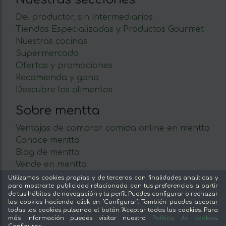
Del productor, sin intermediarios
Tiendas Especializadas y Productos Gourmet
Nuestras cocinas
Supermercado
Ofertas y promociones
Recomienda y gana
Descubre los alimentos
Sobre mentta
Ventajas de comprar comida online en mentta
Conoce mentta
Blog de mentta
Vende en mentta
Fidelización
Utilizamos cookies propias y de terceros con finalidades analíticas y
para mostrarte publicidad relacionada con tus preferencias a partir
Preguntas frecuentes
de tus hábitos de navegación y tu perfil. Puedes configurar o rechazar
las cookies haciendo click en "Configurar". También puedes aceptar
Legal
todas las cookies pulsando el botón "Aceptar todas las cookies. Para
más información puedes visitar nuestra
Política de cookies
.