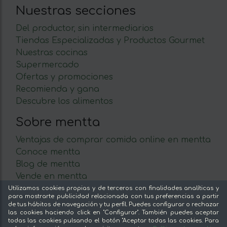
Nuestras secciones
Del productor, sin intermediarios
Tiendas Especializadas y Productos Gourmet
Nuestras cocinas
Supermercado
Ofertas y promociones
Recomienda y gana
Descubre los alimentos
Sobre mentta
Ventajas de comprar comida online en mentta
Conoce mentta
Blog de mentta
Vende en mentta
Fidelización
Utilizamos cookies propias y de terceros con finalidades analíticas y
para mostrarte publicidad relacionada con tus preferencias a partir
Preguntas frecuentes
de tus hábitos de navegación y tu perfil. Puedes configurar o rechazar
las cookies haciendo click en "Configurar". También puedes aceptar
Legal
todas las cookies pulsando el botón "Aceptar todas las cookies. Para