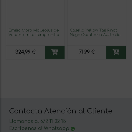
Emilio Moro Malleolus de
Casella Yellow Tail Pinot
Valderramiro Tempranillo
Negro Southern Australia
Ribera del Duero Botella
Rosé — Rosado 75 cl Vino
Magnum 1,5 L Vino Tinto
Rosado (Caja de 6
unidades)
324,99 €
71,99 €
Contacta Atención al Cliente
Llámanos al 672 11 02 15
Escríbenos al Whatsapp