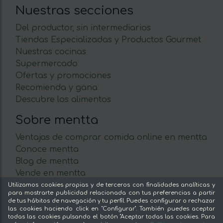
Nuestras secciones
Del productor, sin intermediarios
Tiendas Especializadas y Productos Gourmet
Nuestras cocinas
Supermercado
Ofertas y promociones
Recomienda y gana
Descubre los alimentos
Sobre mentta
Ventajas de comprar comida online en mentta
Conoce mentta
Blog de mentta
Vende en mentta
Fidelización
Utilizamos cookies propias y de terceros con finalidades analíticas y
para mostrarte publicidad relacionada con tus preferencias a partir
Preguntas frecuentes
de tus hábitos de navegación y tu perfil. Puedes configurar o rechazar
las cookies haciendo click en "Configurar". También puedes aceptar
Legal
todas las cookies pulsando el botón "Aceptar todas las cookies. Para