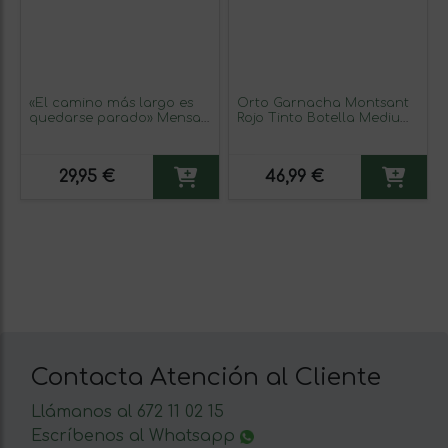
«El camino más largo es
Orto Garnacha Montsant
quedarse parado» Mensaje
Rojo Tinto Botella Medium
en una Botella. Vino
50 cl Vino Dulce
Blanco Premium Verdejo.
Etiqueta Azul
29,95 €
46,99 €
Contacta Atención al Cliente
Llámanos al 672 11 02 15
Escríbenos al Whatsapp