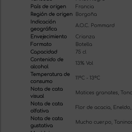
País de origen
Francia
Región de origen
Borgoña
Indicación
A.O.C. Pommard
geográfica
Envejecimiento
Crianza
Formato
Botella
Capacidad
75 cl
Contenido de
13% Vol
alcohol
Temperatura de
11ºC - 13ºC
consumo
Nota de cata
Matices granates, Tonos
visual
Nota de cata
Flor de acacia, Eneldo,
olfativa
Nota de cata
Mucho cuerpo, Taninos 
gustativa