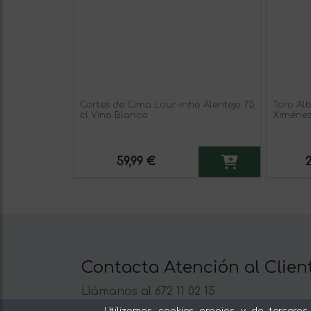
Cortes de Cima Lour-inho Alentejo 75
Toro Al
cl Vino Blanco
Ximénez
Cortado
Fortific
59,99 €
Contacta Atención al Clien
Llámanos al 672 11 02 15
Escríbenos al Whatsapp