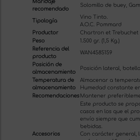
Maridaje
Solomillo de buey, Ga
recomendado
Vino Tinto.
Tipología
A.O.C. Pommard
Productor
Chartron et Trebuchet
Peso
1.500 gr. (1,5 Kg.)
Referencia del
WAN4585159
producto
Posición de
Posición lateral, botell
almacenamiento
Temperatura de
Almacenar a temperatu
almacenamiento
Humedad constante en
Recomendaciones
Mantener preferiblemen
Este producto se propo
casos en los que el pro
envío siempre que cum
bebidas.
Accesorios
Con carácter general, 