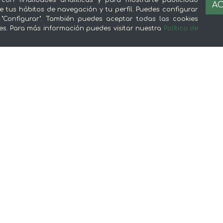
 con finalidades analíticas y para mostrarte publicidad
Nuestra app es mejor :)
AC
e tus hábitos de navegación y tu perfil. Puedes configurar
c
 "Configurar". También puedes aceptar todas las cookies
es. Para más información puedes visitar nuestra
Política de
Sobre mentta
L
Ventajas de comprar comida online en
Av
mentta
Té
Conoce mentta
P
Blog de mentta
Ge
Vende en mentta
Fidelización
Preguntas frecuentes