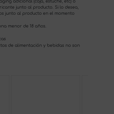
ing adicional (caja, estuche, etc) o
cante junto al producto. Si lo desea,
os junto al producto en el momento
sona menor de 18 años.
cas
ctos de alimentación y bebidas no son