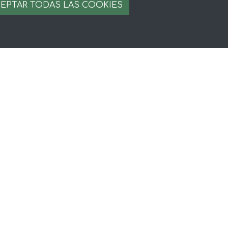
EPTAR TODAS LAS COOKIES
ompra
egal
iso legal
rminos y condiciones
ago seguro
stion de cookies