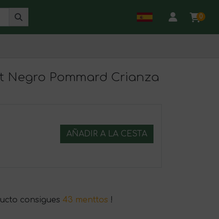
0
not Negro Pommard Crianza
AÑADIR A LA CESTA
ucto consigues
43 menttos
!