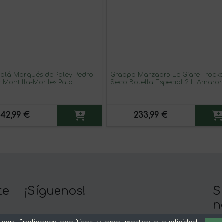
balá Marqués de Poley Pedro
Grappa Marzadro Le Giare Trock
 Montilla-Moriles Palo
Seco Botella Especial 2 L Amaro
 1964 75 cl Vino Generoso
ado
242,99 €
233,99 €
te
¡Síguenos!
S
n
Y 