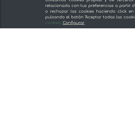
Utilizamos cookies propias y de terceros
Escríbenos
relacionada con tus preferencias a partir d
o rechazar las cookies haciendo click en
De lunes a viernes de 8:30 a 14:00
pulsando el botón "Aceptar todas las cooki
cookies
.
Configurar
Nuestras secciones
Del productor, sin intermediarios
Tiendas Especializadas y Productos
Gourmet
Nuestras cocinas
Supermercado
Ofertas y promociones
Recomienda y gana
Descubre los alimentos