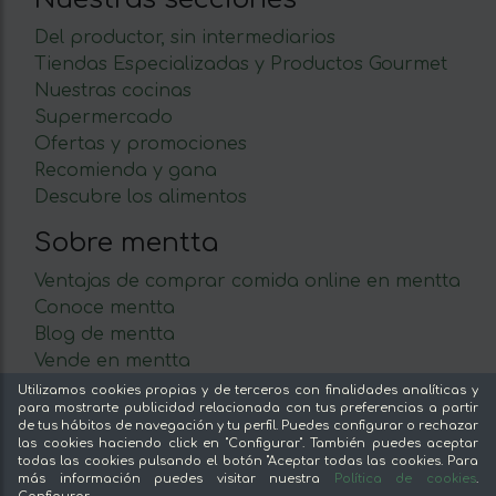
Del productor, sin intermediarios
Tiendas Especializadas y Productos Gourmet
Nuestras cocinas
Supermercado
Ofertas y promociones
Recomienda y gana
Descubre los alimentos
Sobre mentta
Ventajas de comprar comida online en mentta
Conoce mentta
Blog de mentta
Vende en mentta
Fidelización
Utilizamos cookies propias y de terceros con finalidades analíticas y
para mostrarte publicidad relacionada con tus preferencias a partir
Preguntas frecuentes
de tus hábitos de navegación y tu perfil. Puedes configurar o rechazar
las cookies haciendo click en "Configurar". También puedes aceptar
Legal
todas las cookies pulsando el botón "Aceptar todas las cookies. Para
más información puedes visitar nuestra
Política de cookies
.