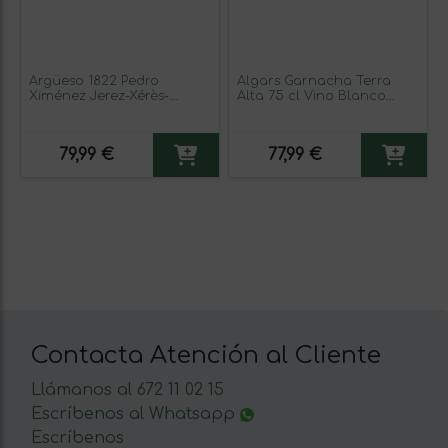
Argüeso 1822 Pedro
Algars Garnacha Terra
Ximénez Jerez-Xérès-
Alta 75 cl Vino Blanco
Sherry Botella Medium 50
(Caja de 6 unidades)
cl Vino Dulce (Caja de 3
unidades)
79,99 €
77,99 €
Contacta Atención al Cliente
Llámanos al 672 11 02 15
Escríbenos al Whatsapp
Escríbenos