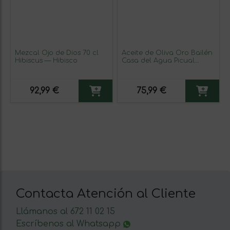
Mezcal Ojo de Dios 70 cl
Aceite de Oliva Oro Bailén
Hibiscus — Hibisco
Casa del Agua Picual
AOVE Virgen Extra Garrafa
2 L PET (Caja de 3
unidades)
92,99 €
75,99 €
Contacta Atención al Cliente
Llámanos al 672 11 02 15
Escríbenos al Whatsapp