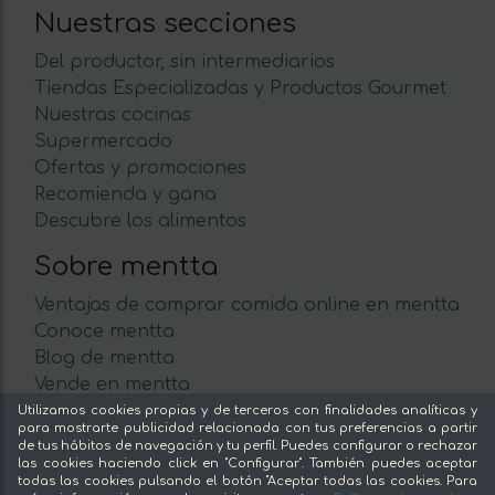
Nuestras secciones
Del productor, sin intermediarios
Tiendas Especializadas y Productos Gourmet
Nuestras cocinas
Supermercado
Ofertas y promociones
Recomienda y gana
Descubre los alimentos
Sobre mentta
Ventajas de comprar comida online en mentta
Conoce mentta
Blog de mentta
Vende en mentta
Fidelización
Utilizamos cookies propias y de terceros con finalidades analíticas y
para mostrarte publicidad relacionada con tus preferencias a partir
Preguntas frecuentes
de tus hábitos de navegación y tu perfil. Puedes configurar o rechazar
las cookies haciendo click en "Configurar". También puedes aceptar
Legal
todas las cookies pulsando el botón "Aceptar todas las cookies. Para