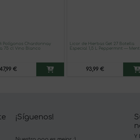
i Polígonos Chardonnay
Licor de Hierbas Get 27 Botella
 75 cl Vino Blanco
Especial 1,5 L Peppermint — Men
(Caja de 3 unidades)
47,99 €
93,99 €
te
¡Síguenos!
S
n
Y 
Nuestra app es mejor :)