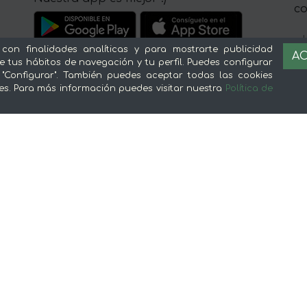
c
 con finalidades analíticas y para mostrarte publicidad
AC
e tus hábitos de navegación y tu perfil. Puedes configurar
 "Configurar". También puedes aceptar todas las cookies
es. Para más información puedes visitar nuestra
Política de
Sobre mentta
L
Ventajas de comprar comida online en
Av
mentta
Té
Conoce mentta
P
Blog de mentta
Ge
Vende en mentta
Fidelización
Preguntas frecuentes