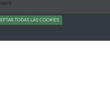
ompra
EPTAR TODAS LAS COOKIES
egal
iso legal
rminos y condiciones
ago seguro
stion de cookies