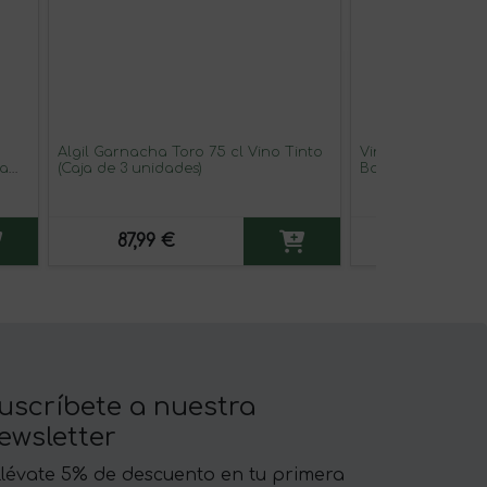
Algil Garnacha Toro 75 cl Vino Tinto
Vinagre La Chin
ta
(Caja de 3 unidades)
Botellín 25 cl Vid
unidades)
87,99 €
39,99 €
uscríbete a nuestra
ewsletter
llévate 5% de descuento en tu primera