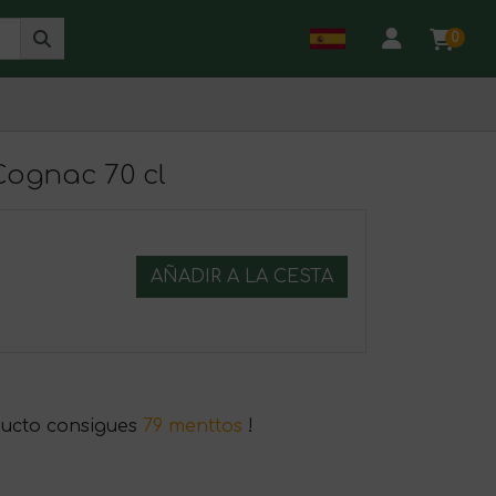
0
Cognac 70 cl
AÑADIR A LA CESTA
ucto consigues
79 menttos
!