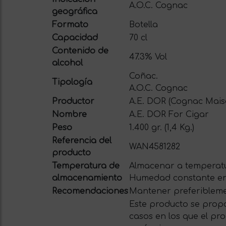
A.O.C. Cognac
geográfica
Formato
Botella
Capacidad
70 cl
Contenido de
47.3% Vol
alcohol
Coñac.
Tipología
A.O.C. Cognac
Productor
A.E. DOR (Cognac Mai
Nombre
A.E. DOR For Cigar
Peso
1.400 gr. (1,4 Kg.)
Referencia del
WAN4581282
producto
Temperatura de
Almacenar a temperatu
almacenamiento
Humedad constante en
Recomendaciones
Mantener preferiblemen
Este producto se propo
casos en los que el pro