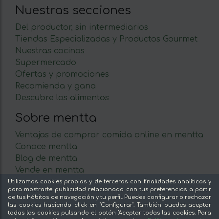
Nuestras secciones
Del productor, sin intermediarios
Tiendas Especializadas y Productos Gourmet
Nuestras cocinas
Supermercado
Ofertas y promociones
Recomienda y gana
Descubre los alimentos
Sobre mentta
Ventajas de comprar comida online en mentta
Conoce mentta
Blog de mentta
Vende en mentta
Fidelización
Utilizamos cookies propias y de terceros con finalidades analíticas y
para mostrarte publicidad relacionada con tus preferencias a partir
Preguntas frecuentes
de tus hábitos de navegación y tu perfil. Puedes configurar o rechazar
las cookies haciendo click en "Configurar". También puedes aceptar
Legal
todas las cookies pulsando el botón "Aceptar todas las cookies. Para