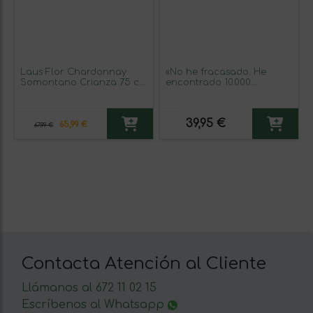
Laus Flor Chardonnay
«No he fracasado. He
Somontano Crianza 75 cl
encontrado 10.000
Vino Blanco (Caja de 6
maneras que no
unidades)
funcionan» Mensaje en
una Botella. Vino Tinto
39,95 €
Premium Reserva MBE.
65,99 €
67,99 €
Etiqueta Blanca
Contacta Atención al Cliente
Llámanos al 672 11 02 15
Escríbenos al Whatsapp