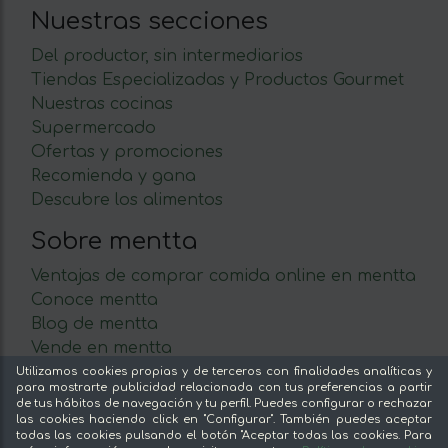
Nuestras secciones
Del productor, sin intermediarios
Tiendas Especializadas y Productos Gourmet
Nuestras cocinas
Supermercado
Ofertas y promociones
Recomienda y gana
Descubre los alimentos
Sobre mentta
Ventajas de comprar comida online en mentta
Conoce mentta
Blog de mentta
Vende en mentta
Fidelización
Utilizamos cookies propias y de terceros con finalidades analíticas y
para mostrarte publicidad relacionada con tus preferencias a partir
Preguntas frecuentes
de tus hábitos de navegación y tu perfil. Puedes configurar o rechazar
las cookies haciendo click en "Configurar". También puedes aceptar
Legal
todas las cookies pulsando el botón "Aceptar todas las cookies. Para