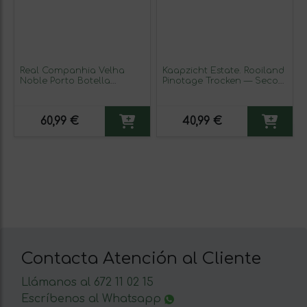
Real Companhia Velha
Kaapzicht Estate. Rooiland
Noble Porto Botella
Pinotage Trocken — Seco
Especial 2 L Vino Generoso
Stellenbosch 75 cl Vino
Fortificado (Caja de 3
Tinto
unidades)
60,99 €
40,99 €
Contacta Atención al Cliente
Llámanos al 672 11 02 15
Escríbenos al Whatsapp