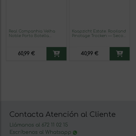
Real Companhia Velha
Kaapzicht Estate. Rooiland
Noble Porto Botella
Pinotage Trocken — Seco
Especial 2 L Vino Generoso
Stellenbosch 75 cl Vino
Fortificado (Caja de 3
Tinto
unidades)
60,99 €
40,99 €
Contacta Atención al Cliente
Llámanos al 672 11 02 15
Escríbenos al Whatsapp