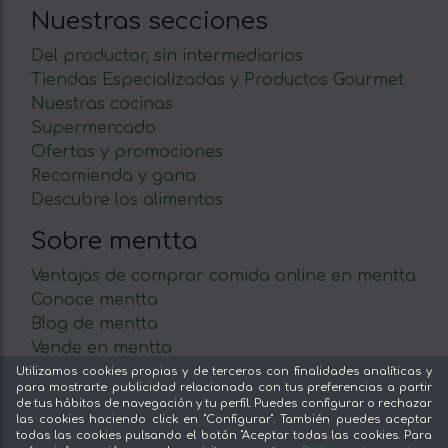
Nuestras secciones
Del productor, sin intermediarios
Tiendas Especializadas y Productos Gourmet
Nuestras cocinas
Supermercado
Ofertas y promociones
Recomienda y gana
Descubre los alimentos
Sobre mentta
Ventajas de comprar comida online en mentta
Conoce mentta
Blog de mentta
Vende en mentta
Fidelización
Utilizamos cookies propias y de terceros con finalidades analíticas y
para mostrarte publicidad relacionada con tus preferencias a partir
Preguntas frecuentes
de tus hábitos de navegación y tu perfil. Puedes configurar o rechazar
las cookies haciendo click en "Configurar". También puedes aceptar
Legal
todas las cookies pulsando el botón "Aceptar todas las cookies. Para