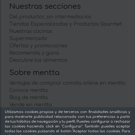
Nuestras secciones
Del productor, sin intermediarios
Tiendas Especializadas y Productos Gourmet
Nuestras cocinas
Supermercado
Ofertas y promociones
Recomienda y gana
Descubre los alimentos
Sobre mentta
Ventajas de comprar comida online en mentta
Conoce mentta
Blog de mentta
Vende en mentta
Fidelización
Utilizamos cookies propias y de terceros con finalidades analíticas y
para mostrarte publicidad relacionada con tus preferencias a partir
Preguntas frecuentes
de tus hábitos de navegación y tu perfil. Puedes configurar o rechazar
las cookies haciendo click en "Configurar". También puedes aceptar
Legal
todas las cookies pulsando el botón "Aceptar todas las cookies. Para