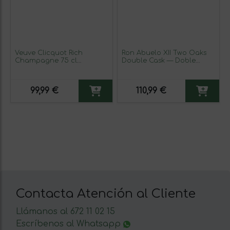
Veuve Clicquot Rich
Ron Abuelo XII Two Oaks
Champagne 75 cl
Double Cask — Doble
Espumoso Blanco
Barrica 12 Años 70 cl
99,99 €
110,99 €
Contacta Atención al Cliente
Llámanos al 672 11 02 15
Escríbenos al Whatsapp