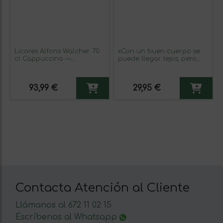
Licores Alfons Walcher 70
«Con un buen cuerpo se
cl Cappuccino —
puede llegar lejos, pero
Capuchino (Caja de 3
con una mente brillante
unidades)
no hace falta ir a ningún
sitio» Mensaje en una
93,99 €
29,95 €
Botella. Vino Blanco
Premium Verdejo. Etiqueta
Azul
Contacta Atención al Cliente
Llámanos al 672 11 02 15
Escríbenos al Whatsapp