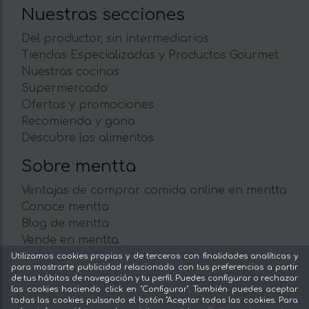
Nuestras secciones
Del productor, sin intermediarios
Tiendas Especializadas y Productos Gourmet
Nuestras cocinas
Supermercado
Ofertas y promociones
Recomienda y gana
Descubre los alimentos
Sobre mentta
Ventajas de comprar comida online en mentta
Conoce mentta
Blog de mentta
Vende en mentta
Fidelización
Utilizamos cookies propias y de terceros con finalidades analíticas y
para mostrarte publicidad relacionada con tus preferencias a partir
Preguntas frecuentes
de tus hábitos de navegación y tu perfil. Puedes configurar o rechazar
las cookies haciendo click en "Configurar". También puedes aceptar
Legal
todas las cookies pulsando el botón "Aceptar todas las cookies. Para