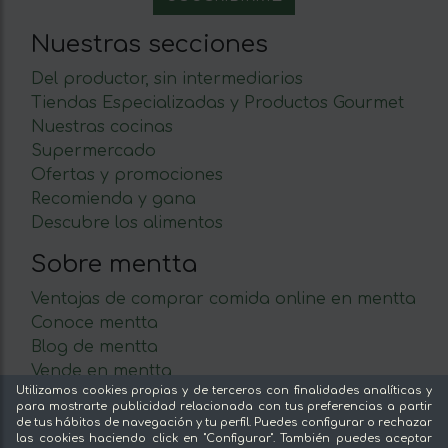
Nuestras secciones
Del productor, sin intermediarios
Tiendas Especializadas y Productos Gourmet
Nuestras cocinas
Supermercado
Ofertas y promociones
Recomienda y gana
Descubre los alimentos
Sobre mentta
Ventajas de comprar comida online en mentta
Conoce mentta
Blog de mentta
Vende en mentta
Utilizamos cookies propias y de terceros con finalidades analíticas y
Fidelización
para mostrarte publicidad relacionada con tus preferencias a partir
Preguntas frecuentes
de tus hábitos de navegación y tu perfil. Puedes configurar o rechazar
las cookies haciendo click en "Configurar". También puedes aceptar