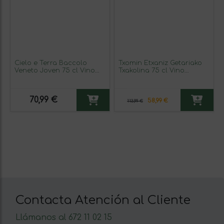
Cielo e Terra Baccolo
Txomin Etxaniz Getariako
Veneto Joven 75 cl Vino
Txakolina 75 cl Vino
Blanco (Caja de 6
Blanco (Caja de 3
unidades)
unidades)
70,99 €
58,99 €
113,99 €
Contacta Atención al Cliente
Llámanos al 672 11 02 15