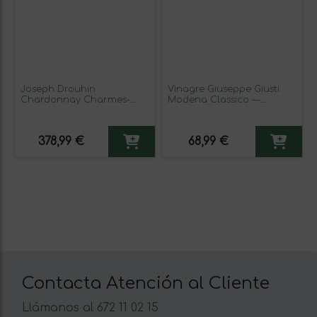
Joseph Drouhin
Vinagre Giuseppe Giusti
Chardonnay Charmes-
Modena Classico —
Chambertin Grand Cru 75
Clásico, Balsámico 8 Años
cl Vino Tinto
Botellín 25 cl (Caja de 3
unidades)
378,99 €
68,99 €
Contacta Atención al Cliente
Llámanos al 672 11 02 15