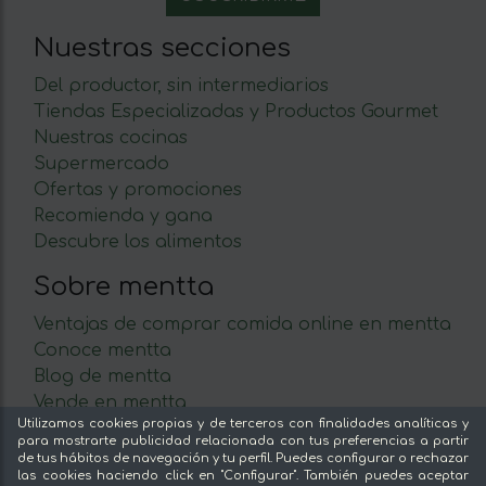
Nuestras secciones
Del productor, sin intermediarios
Tiendas Especializadas y Productos Gourmet
Nuestras cocinas
Supermercado
Ofertas y promociones
Recomienda y gana
Descubre los alimentos
Sobre mentta
Ventajas de comprar comida online en mentta
Conoce mentta
Blog de mentta
Vende en mentta
Utilizamos cookies propias y de terceros con finalidades analíticas y
Fidelización
para mostrarte publicidad relacionada con tus preferencias a partir
Preguntas frecuentes
de tus hábitos de navegación y tu perfil. Puedes configurar o rechazar
las cookies haciendo click en "Configurar". También puedes aceptar