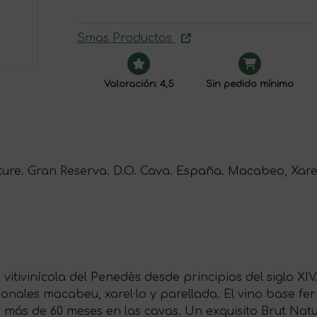
Smas Productos
Valoración: 4,5
Sin pedido mínimo
ure. Gran Reserva. D.O. Cava. España. Macabeo, Xarel·l
a vitivinícola del Penedès desde principios del siglo X
onales macabeu, xarel·lo y parellada. El vino base fe
e más de 60 meses en las cavas. Un exquisito Brut Nat