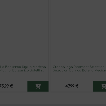
 La Bonissima Sigillo Modena
Grappa Inga Piedmont Selection
Platino, Balsámico Botellín
Selección Barrica Botella Mediu
cl
75,99 €
47,99 €