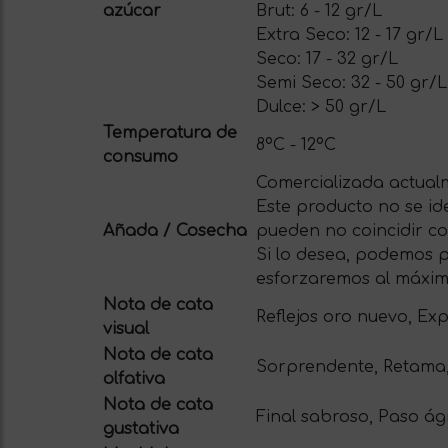
azúcar
Brut: 6 - 12 gr/L
Extra Seco: 12 - 17 gr/L
Seco: 17 - 32 gr/L
Semi Seco: 32 - 50 gr/L
Dulce: > 50 gr/L
Temperatura de
8ºC - 12ºC
consumo
Comercializada actualm
Este producto no se id
Añada / Cosecha
pueden no coincidir con
Si lo desea, podemos p
esforzaremos al máxim
Nota de cata
Reflejos oro nuevo, Ex
visual
Nota de cata
Sorprendente, Retama,
olfativa
Nota de cata
Final sabroso, Paso ági
gustativa