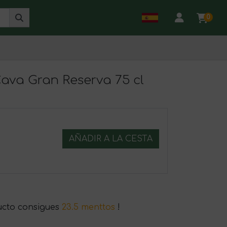
0
Cava Gran Reserva 75 cl
AÑADIR A LA CESTA
ucto consigues
23.5 menttos
!