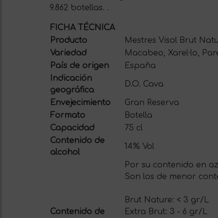
9.862 botellas. .
FICHA TÉCNICA
Producto
Mestres Visol Brut Nat
Variedad
Macabeo, Xarel·lo, Par
País de origen
España
Indicación
D.O. Cava
geográfica
Envejecimiento
Gran Reserva
Formato
Botella
Capacidad
75 cl
Contenido de
14% Vol
alcohol
Por su contenido en azú
Son los de menor conte
Brut Nature: < 3 gr/L
Contenido de
Extra Brut: 3 - 6 gr/L