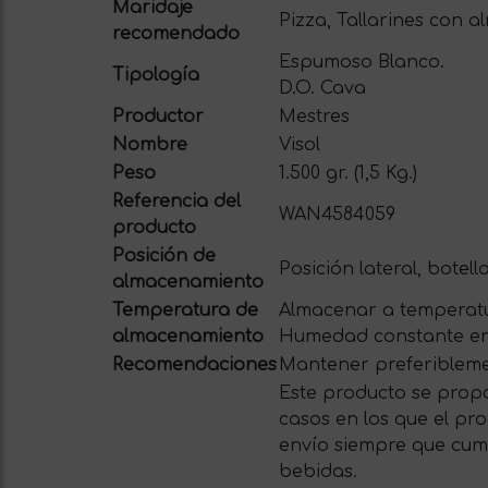
Maridaje
Pizza, Tallarines con 
recomendado
Espumoso Blanco.
Tipología
D.O. Cava
Productor
Mestres
Nombre
Visol
Peso
1.500 gr. (1,5 Kg.)
Referencia del
WAN4584059
producto
Posición de
Posición lateral, botell
almacenamiento
Temperatura de
Almacenar a temperatu
almacenamiento
Humedad constante en
Recomendaciones
Mantener preferiblemen
Este producto se propo
casos en los que el pro
envío siempre que cum
bebidas.