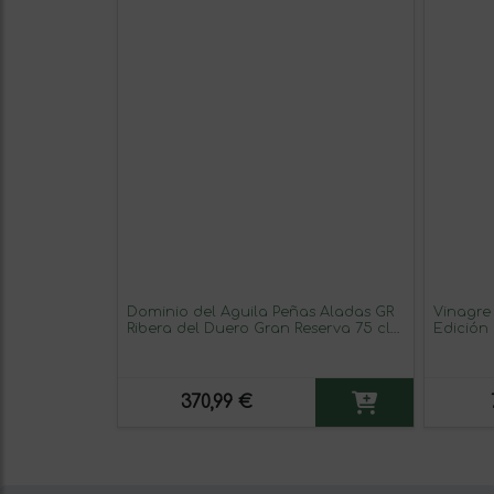
Dominio del Águila Peñas Aladas GR
Vinagre
Ribera del Duero Gran Reserva 75 cl
Edición 
Vino Tinto
25 cl
370,99 €