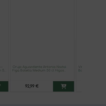
 —
Orujo Aguardiente Antonio Nadal
Vinagre Sicus Po
m 50
Figa Botella Medium 50 cl Higos
Botellín 25 cl (Ca
(Caja de 3 unidades)
92,99 €
77,99 €