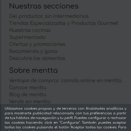
Nuestras secciones
Del productor, sin intermediarios
Tiendas Especializadas y Productos Gourmet
Nuestras cocinas
Supermercado
Ofertas y promociones
Recomienda y gana
Descubre los alimentos
Sobre mentta
Ventajas de comprar comida online en mentta
Conoce mentta
Blog de mentta
Vende en mentta
Fidelización
Utilizamos cookies propias y de terceros con finalidades analíticas y
para mostrarte publicidad relacionada con tus preferencias a partir
Preguntas frecuentes
de tus hábitos de navegación y tu perfil. Puedes configurar o rechazar
las cookies haciendo click en "Configurar". También puedes aceptar
Legal
todas las cookies pulsando el botón "Aceptar todas las cookies. Para