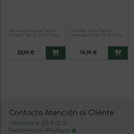
Cerveza Bdegust Bestial
Covides Terra Terrae
Botellín Tercio 33 cl (Caja
Penedès Joven 75 cl Vino
de 6 unidades)
Tinto (Caja de 6 unidades)
50,99 €
74,99 €
Contacta Atención al Cliente
Llámanos al 672 11 02 15
Escríbenos al Whatsapp