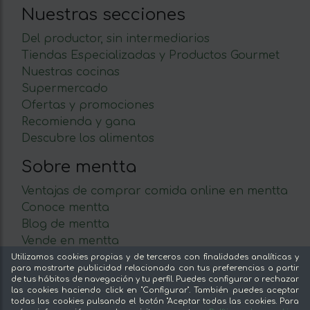
Nuestras secciones
Del productor, sin intermediarios
Tiendas Especializadas y Productos Gourmet
Nuestras cocinas
Supermercado
Ofertas y promociones
Recomienda y gana
Descubre los alimentos
Sobre mentta
Ventajas de comprar comida online en mentta
Conoce mentta
Blog de mentta
Vende en mentta
Fidelización
Utilizamos cookies propias y de terceros con finalidades analíticas y
para mostrarte publicidad relacionada con tus preferencias a partir
Preguntas frecuentes
de tus hábitos de navegación y tu perfil. Puedes configurar o rechazar
las cookies haciendo click en "Configurar". También puedes aceptar
Legal
todas las cookies pulsando el botón "Aceptar todas las cookies. Para