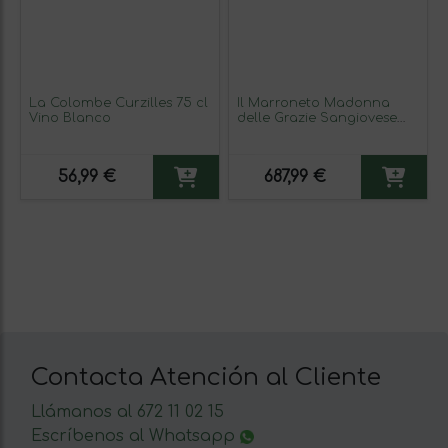
La Colombe Curzilles 75 cl
Il Marroneto Madonna
Vino Blanco
delle Grazie Sangiovese
Brunello di Montalcino 75
cl Vino Tinto
56,99 €
687,99 €
Contacta Atención al Cliente
Llámanos al 672 11 02 15
Escríbenos al Whatsapp