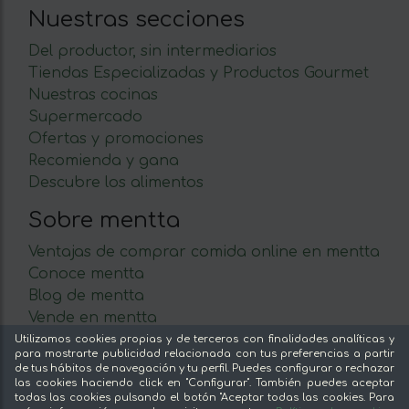
Nuestras secciones
Del productor, sin intermediarios
Tiendas Especializadas y Productos Gourmet
Nuestras cocinas
Supermercado
Ofertas y promociones
Recomienda y gana
Descubre los alimentos
Sobre mentta
Ventajas de comprar comida online en mentta
Conoce mentta
Blog de mentta
Vende en mentta
Fidelización
Utilizamos cookies propias y de terceros con finalidades analíticas y
para mostrarte publicidad relacionada con tus preferencias a partir
Preguntas frecuentes
de tus hábitos de navegación y tu perfil. Puedes configurar o rechazar
las cookies haciendo click en "Configurar". También puedes aceptar
Legal
todas las cookies pulsando el botón "Aceptar todas las cookies. Para