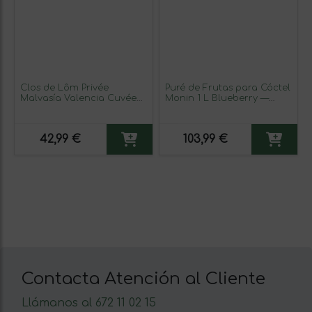
Clos de Lôm Privée
Puré de Frutas para Cóctel
Malvasía Valencia Cuvée
Monin 1 L Blueberry —
75 cl Espumoso Blanco
Arándanos Sin Alcohol
(Caja de 3 unidades)
42,99 €
103,99 €
Contacta Atención al Cliente
Llámanos al 672 11 02 15