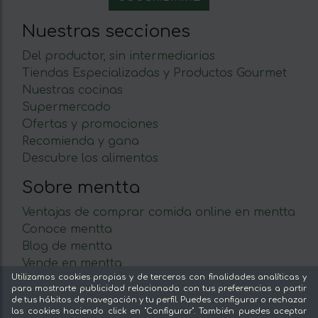
Nuestras secciones
Del productor, sin intermediarios
Tiendas Especializadas y Productos Gourmet
Nuestras cocinas
Supermercado
Ofertas y promociones
Recomienda y gana
Descubre los alimentos
Sobre mentta
Ventajas de comprar comida online en mentta
Conoce mentta
Blog de mentta
Vende en mentta
Utilizamos cookies propias y de terceros con finalidades analíticas y
Fidelización
para mostrarte publicidad relacionada con tus preferencias a partir
Preguntas frecuentes
de tus hábitos de navegación y tu perfil. Puedes configurar o rechazar
las cookies haciendo click en "Configurar". También puedes aceptar