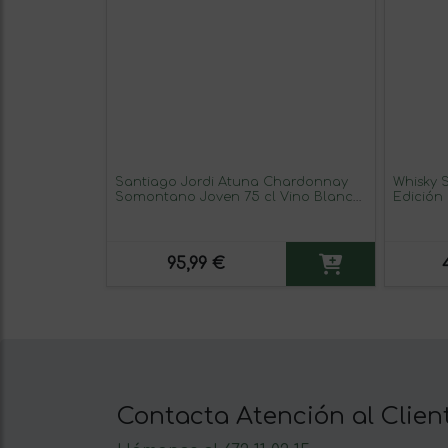
Santiago Jordi Atuna Chardonnay
Whisky 
Somontano Joven 75 cl Vino Blanco
Edición
(Caja de 6 unidades)
70 cl
95,99 €
Contacta Atención al Clien