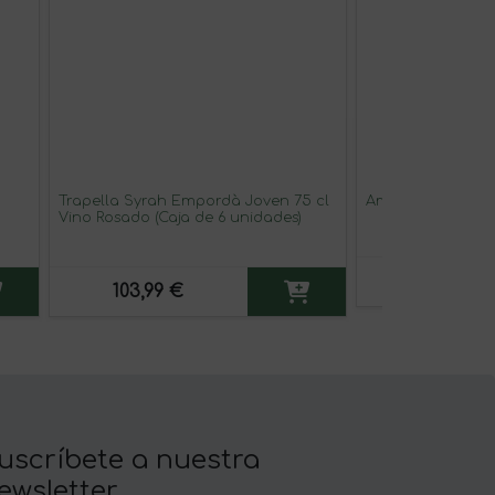
Trapella Syrah Empordà Joven 75 cl
Amaro Angostura
Vino Rosado (Caja de 6 unidades)
41,99 €
103,99 €
uscríbete a nuestra
ewsletter