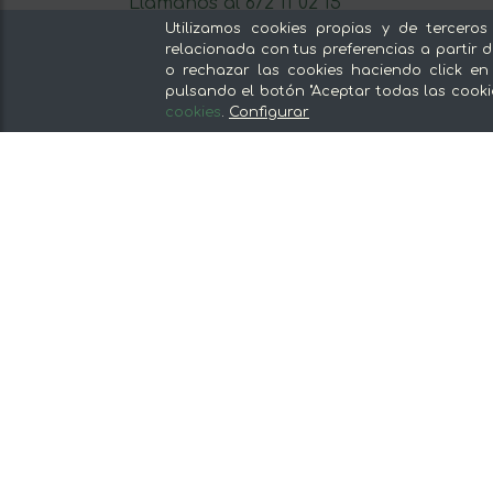
Llámanos al 672 11 02 15
Escríbenos al Whatsapp
Utilizamos cookies propias y de terceros
relacionada con tus preferencias a partir d
Escríbenos
o rechazar las cookies haciendo click en
De lunes a viernes de 8:30 a 14:00
pulsando el botón "Aceptar todas las cooki
cookies
.
Configurar
Nuestras secciones
Del productor, sin intermediarios
Tiendas Especializadas y Productos
Gourmet
Nuestras cocinas
Supermercado
Ofertas y promociones
Recomienda y gana
Descubre los alimentos