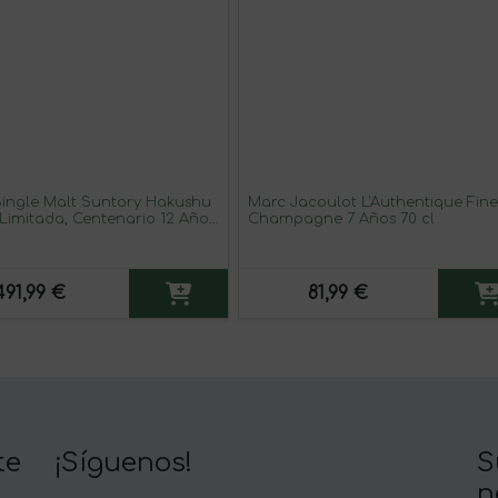
Single Malt Suntory Hakushu
Marc Jacoulot L'Authentique Fine
 Limitada, Centenario 12 Años
Champagne 7 Años 70 cl
491,99 €
81,99 €
te
¡Síguenos!
S
n