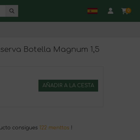
0
Reserva Botella Magnum 1,5
AÑADIR A LA CESTA
ucto consigues
122 menttos
!