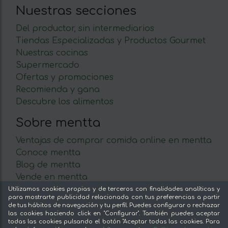
Nuestras secciones
Del productor, sin intermediarios
Tiendas Especializadas y Productos Gourmet
Nuestras cocinas
Supermercado
Ofertas y promociones
Recomienda y gana
Descubre los alimentos
Sobre mentta
Ventajas de comprar comida online en mentta
Conoce mentta
Blog de mentta
Vende en mentta
Fidelización
Utilizamos cookies propias y de terceros con finalidades analíticas y
para mostrarte publicidad relacionada con tus preferencias a partir
Preguntas frecuentes
de tus hábitos de navegación y tu perfil. Puedes configurar o rechazar
las cookies haciendo click en "Configurar". También puedes aceptar
Legal
todas las cookies pulsando el botón "Aceptar todas las cookies. Para