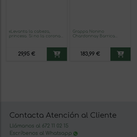
«Levanta la cabeza,
Grappa Nonino
princesa. Si no la corona
Chardonnay Barrica
se cae» Mensaje en una
Botella Especial 2 L
Botella. Vino Blanco
Premium Verdejo. Etiqueta
29,95 €
183,99 €
Amarilla
Contacta Atención al Cliente
Llámanos al 672 11 02 15
Escríbenos al Whatsapp