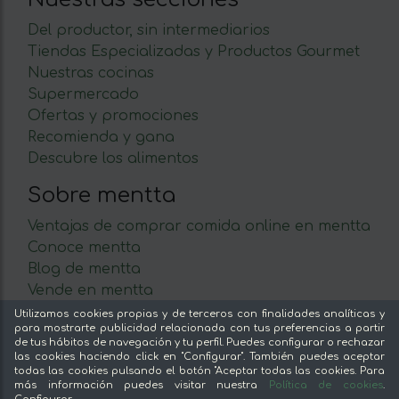
Del productor, sin intermediarios
Tiendas Especializadas y Productos Gourmet
Nuestras cocinas
Supermercado
Ofertas y promociones
Recomienda y gana
Descubre los alimentos
Sobre mentta
Ventajas de comprar comida online en mentta
Conoce mentta
Blog de mentta
Vende en mentta
Fidelización
Utilizamos cookies propias y de terceros con finalidades analíticas y
para mostrarte publicidad relacionada con tus preferencias a partir
Preguntas frecuentes
de tus hábitos de navegación y tu perfil. Puedes configurar o rechazar
las cookies haciendo click en "Configurar". También puedes aceptar
Legal
todas las cookies pulsando el botón "Aceptar todas las cookies. Para
más información puedes visitar nuestra
Política de cookies
.