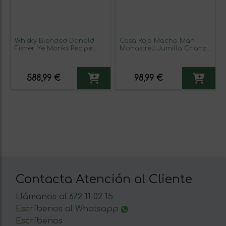
Whisky Blended Donald
Casa Rojo Macho Man
Fisher Ye Monks Recipe
Monastrell Jumilla Crianza
1970's Original 70 cl
75 cl Vino Tinto (Caja de 3
Ejemplar Coleccionista No
unidades)
Apto para Consumo
588,99 €
98,99 €
Contacta Atención al Cliente
Llámanos al 672 11 02 15
Escríbenos al Whatsapp
Escríbenos