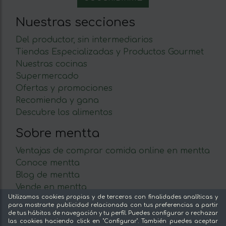
Nuestras secciones
Del productor, sin intermediarios
Tiendas Especializadas y Productos Gourmet
Nuestras cocinas
Supermercado
Ofertas y promociones
Recomienda y gana
Descubre los alimentos
Sobre mentta
Ventajas de comprar comida online en mentta
Conoce mentta
Blog de mentta
Vende en mentta
Utilizamos cookies propias y de terceros con finalidades analíticas y
Fidelización
para mostrarte publicidad relacionada con tus preferencias a partir
Preguntas frecuentes
de tus hábitos de navegación y tu perfil. Puedes configurar o rechazar
las cookies haciendo click en "Configurar". También puedes aceptar