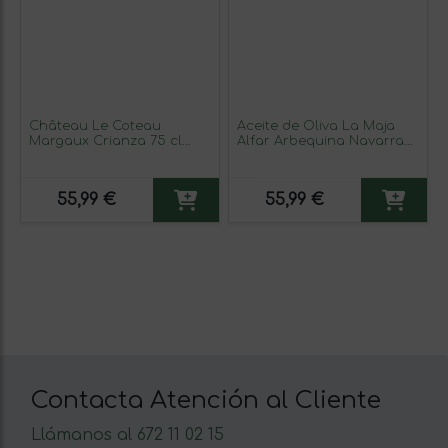
Château Le Coteau
Aceite de Oliva La Maja
Margaux Crianza 75 cl
Alfar Arbequina Navarra
Vino Tinto
AOVE Virgen Extra Botella
Medium 50 cl Vidrio (Caja
de 6 unidades)
55,99 €
55,99 €
Contacta Atención al Cliente
Llámanos al 672 11 02 15