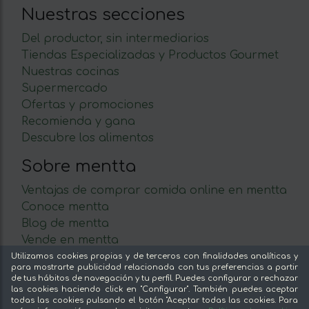
Nuestras secciones
Del productor, sin intermediarios
Tiendas Especializadas y Productos Gourmet
Nuestras cocinas
Supermercado
Ofertas y promociones
Recomienda y gana
Descubre los alimentos
Sobre mentta
Ventajas de comprar comida online en mentta
Conoce mentta
Blog de mentta
Vende en mentta
Fidelización
Utilizamos cookies propias y de terceros con finalidades analíticas y
para mostrarte publicidad relacionada con tus preferencias a partir
Preguntas frecuentes
de tus hábitos de navegación y tu perfil. Puedes configurar o rechazar
las cookies haciendo click en "Configurar". También puedes aceptar
Legal
todas las cookies pulsando el botón "Aceptar todas las cookies. Para