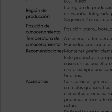
D.O. Rueda
La región de producció
Región de
en España. Integrada po
producción
Segovia y 2 al norte de
Posición de
Posición lateral, botell
almacenamiento
Temperatura de
Almacenar a temperatu
almacenamiento
Humedad constante en
Recomendaciones
Mantener preferiblemen
Este producto se propo
casos en los que el pro
envío siempre que cum
bebidas.
Accesorios
Con carácter general, 
a efectos gráficos. La
elementos promocionale
podemos informarle del
actual