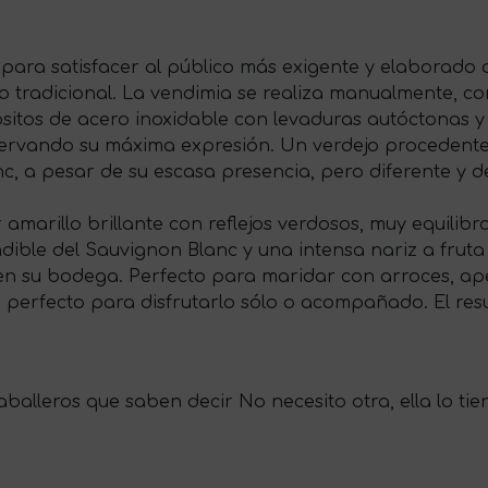
para satisfacer al público más exigente y elaborado a
 tradicional. La vendimia se realiza manualmente, con
itos de acero inoxidable con levaduras autóctonas 
eservando su máxima expresión. Un verdejo procedent
c, a pesar de su escasa presencia, pero diferente y 
lor amarillo brillante con reflejos verdosos, muy equil
undible del Sauvignon Blanc y una intensa nariz a fruta
n su bodega. Perfecto para maridar con arroces, aper
, perfecto para disfrutarlo sólo o acompañado. El res
aballeros que saben decir No necesito otra, ella lo ti