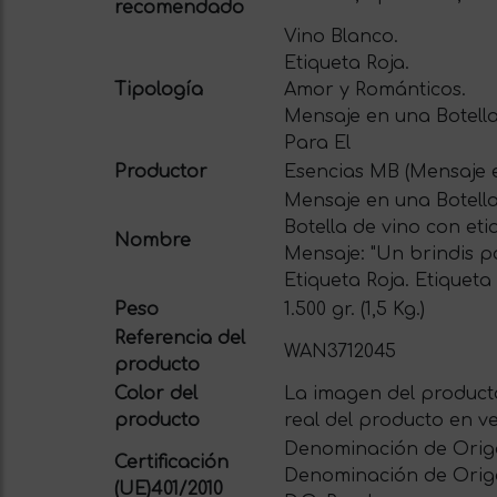
recomendado
Vino Blanco.
Etiqueta Roja.
Tipología
Amor y Románticos.
Mensaje en una Botella
Para El
Productor
Esencias MB (Mensaje e
Mensaje en una Botella
Botella de vino con et
Nombre
Mensaje: "Un brindis po
Etiqueta Roja. Etiqueta
Peso
1.500 gr. (1,5 Kg.)
Referencia del
WAN3712045
producto
Color del
La imagen del producto
producto
real del producto en ve
Denominación de Origen
Certificación
Denominación de Orige
(UE)401/2010