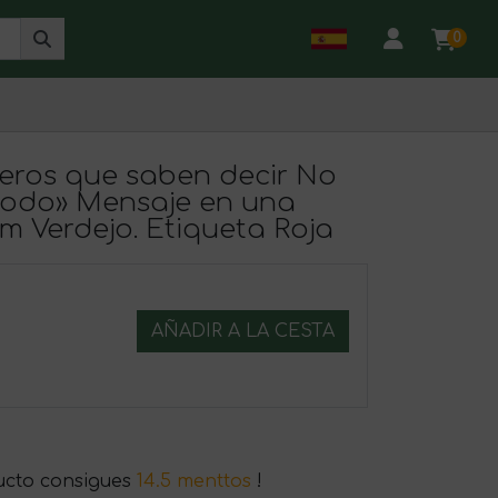
0
leros que saben decir No
e todo» Mensaje en una
m Verdejo. Etiqueta Roja
AÑADIR A LA CESTA
ucto consigues
14.5 menttos
!