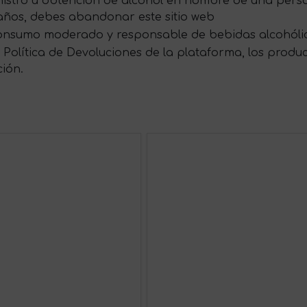
ministro u obtención de alcohol en nombre de una per
 años, debes abandonar este sitio web
onsumo moderado y responsable de bebidas alcohóli
Política de Devoluciones de la plataforma, los produ
ción.