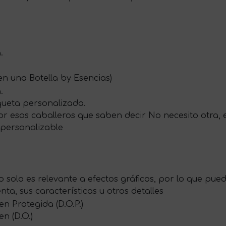
.
n una Botella by Esencias)
.
iqueta personalizada.
r esos caballeros que saben decir No necesito otra, el
 personalizable
 solo es relevante a efectos gráficos, por lo que pue
nta, sus características u otros detalles
 Protegida (D.O.P.)
n (D.O.)