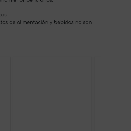
sona menor de 18 años.
cas
ctos de alimentación y bebidas no son